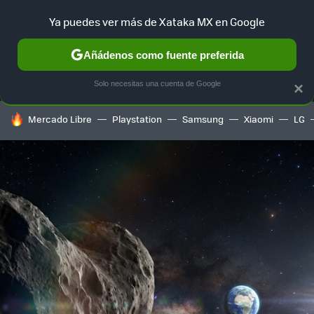
Ya puedes ver más de Xataka MX en Google
MENÚ
NUEVO
Añádenos como fuente preferida
SELECCIÓN
GAMING
HOME
AUTO
TERRITORIO SAM
Solo necesitas una cuenta de Google
×
HOY SE HABLA DE
Mercado Libre
Playstation
Samsung
Xiaomi
LG