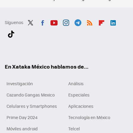
Síguenos
Twit
Fac
You
Inst
Tele
RSS
Flip
Link
ter
ebo
tub
agr
gra
boa
edI
Tikt
ok
e
am
m
rd
n
ok
En Xataka México hablamos de...
Investigación
Análisis
Cazando Gangas Mexico
Especiales
Celulares y Smartphones
Aplicaciones
Prime Day 2024
Tecnología en México
Móviles android
Telcel