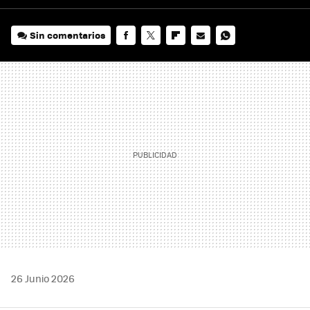
Sin comentarios
FACEBOOK
TWITTER
FLIPBOARD
E-
WHATSAPP
MAIL
26 Junio 2026