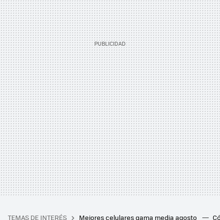
TEMAS DE INTERÉS
Mejores celulares gama media agosto
Có