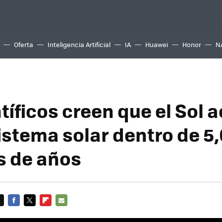
Oferta
Inteligencia Artificial
IA
Huawei
Honor
N
tíficos creen que el Sol 
sistema solar dentro de 5
s de años
FACEBOOK
TWITTER
FLIPBOARD
E-