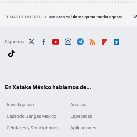
TEMAS DE INTERÉS
Mejores celulares gama media agosto
Có
Síguenos
Twit
Fac
You
Inst
Tele
RSS
Flip
Link
ter
ebo
tub
agr
gra
boa
edI
Tikt
ok
e
am
m
rd
n
ok
En Xataka México hablamos de...
Investigación
Análisis
Cazando Gangas Mexico
Especiales
Celulares y Smartphones
Aplicaciones