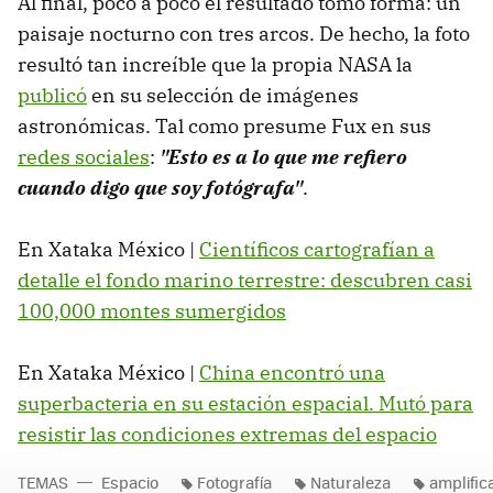
Al final, poco a poco el resultado tomó forma: un
paisaje nocturno con tres arcos. De hecho, la foto
resultó tan increíble que la propia NASA la
publicó
en su selección de imágenes
astronómicas. Tal como presume Fux en sus
redes sociales
:
"Esto es a lo que me refiero
cuando digo que soy fotógrafa"
.
En Xataka México |
Científicos cartografían a
detalle el fondo marino terrestre: descubren casi
100,000 montes sumergidos
En Xataka México |
China encontró una
superbacteria en su estación espacial. Mutó para
resistir las condiciones extremas del espacio
TEMAS
Espacio
Fotografía
Naturaleza
amplific