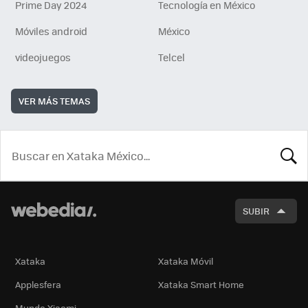
Prime Day 2024
Tecnología en México
Móviles android
México
videojuegos
Telcel
VER MÁS TEMAS
BUSCA
SUBIR
Xataka
Xataka Móvil
Applesfera
Xataka Smart Home
Mundo Xiaomi