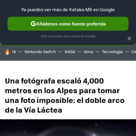
Ya puedes ver más de Xataka MX en Google
SELECCIÓN
GAMING
HOME
AUTO
TERRITORIO SAM
Añádenos como fuente preferida
Solo necesitas una cuenta de Google
×
HOY SE HABLA DE
IA
Nintendo Switch
NASA
Sony
Tecnología
Ci
Una fotógrafa escaló 4,000
metros en los Alpes para tomar
una foto imposible: el doble arco
de la Vía Láctea