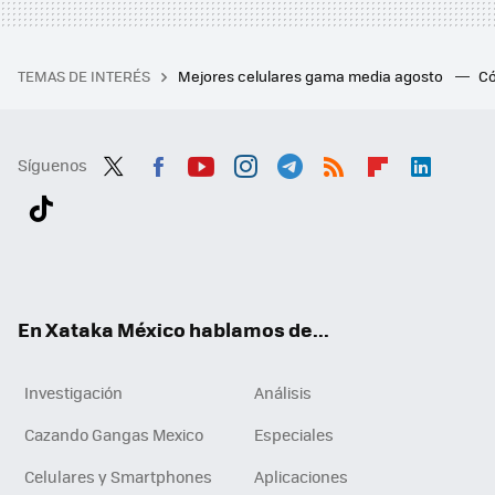
TEMAS DE INTERÉS
Mejores celulares gama media agosto
Có
Síguenos
Twit
Fac
You
Inst
Tele
RSS
Flip
Link
ter
ebo
tub
agr
gra
boa
edI
Tikt
ok
e
am
m
rd
n
ok
En Xataka México hablamos de...
Investigación
Análisis
Cazando Gangas Mexico
Especiales
Celulares y Smartphones
Aplicaciones