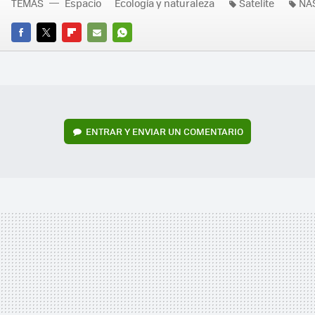
TEMAS
Espacio
Ecología y naturaleza
Satelite
NA
FACEBOOK
TWITTER
FLIPBOARD
E-
WHATSAPP
MAIL
ENTRAR Y ENVIAR UN COMENTARIO