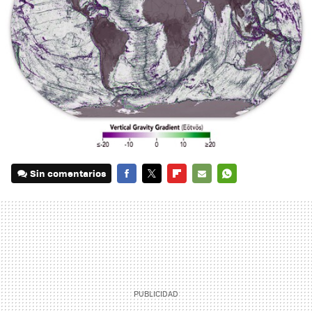
Sin comentarios
FACEBOOK
TWITTER
FLIPBOARD
E-
WHATSAPP
MAIL