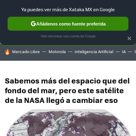
Ya puedes ver más de Xataka MX en Google
SELECCIÓN
GAMING
HOME
AUTO
TERRITORIO SAM
Añádenos como fuente preferida
Solo necesitas una cuenta de Google
×
HOY SE HABLA DE
Mercado Libre
Motorola
Inteligencia Artificial
IA
Sabemos más del espacio que del
fondo del mar, pero este satélite
de la NASA llegó a cambiar eso