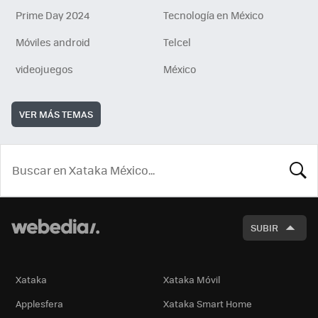
Prime Day 2024
Tecnología en México
Móviles android
Telcel
videojuegos
México
VER MÁS TEMAS
BUSCA
SUBIR
Xataka
Xataka Móvil
Applesfera
Xataka Smart Home