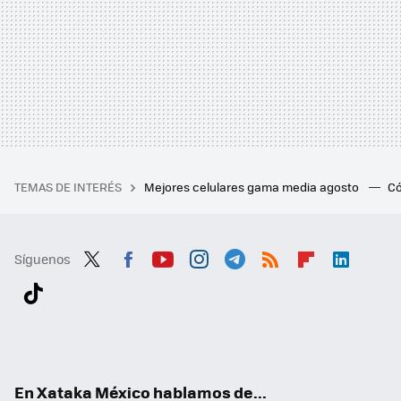
TEMAS DE INTERÉS
Mejores celulares gama media agosto
Có
Síguenos
Twit
Fac
You
Inst
Tele
RSS
Flip
Link
ter
ebo
tub
agr
gra
boa
edI
Tikt
ok
e
am
m
rd
n
ok
En Xataka México hablamos de...