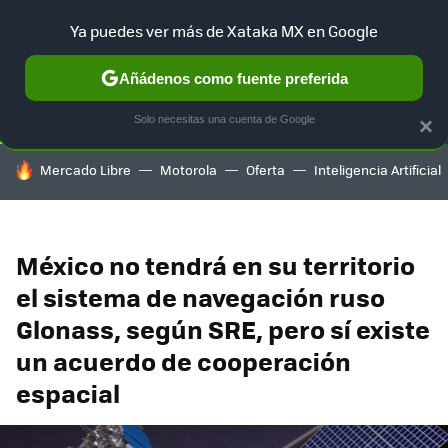
Ya puedes ver más de Xataka MX en Google
SELECCIÓN
GAMING
HOME
AUTO
TERRITORIO SAM
Añádenos como fuente preferida
Solo necesitas una cuenta de Google
×
HOY SE HABLA DE
Mercado Libre
Motorola
Oferta
Inteligencia Artificial
México no tendrá en su territorio
el sistema de navegación ruso
Glonass, según SRE, pero sí existe
un acuerdo de cooperación
espacial