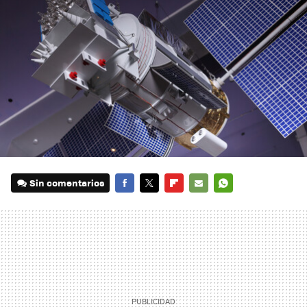
Sin comentarios
FACEBOOK
TWITTER
FLIPBOARD
E-
WHATSAPP
MAIL