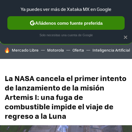
Ya puedes ver más de Xataka MX en Google
SELECCIÓN
GAMING
HOME
AUTO
TERRITORIO SAM
Añádenos como fuente preferida
Solo necesitas una cuenta de Google
×
HOY SE HABLA DE
Mercado Libre
Motorola
Oferta
Inteligencia Artificial
La NASA cancela el primer intento
de lanzamiento de la misión
Artemis I: una fuga de
combustible impide el viaje de
regreso a la Luna