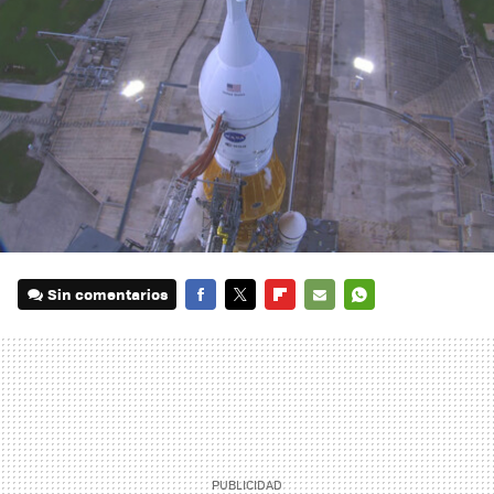
Sin comentarios
FACEBOOK
TWITTER
FLIPBOARD
E-
WHATSAPP
MAIL