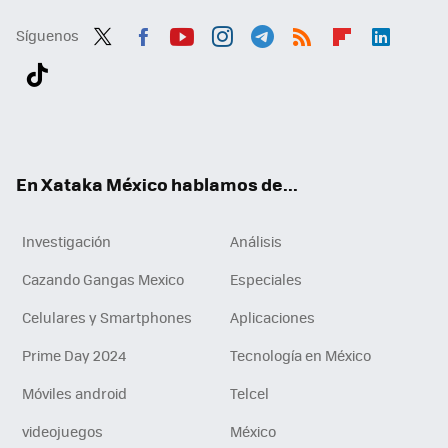
Síguenos
Twit
Fac
You
Inst
Tele
RSS
Flip
Link
ter
ebo
tub
agr
gra
boa
edI
Tikt
ok
e
am
m
rd
n
ok
En Xataka México hablamos de...
Investigación
Análisis
Cazando Gangas Mexico
Especiales
Celulares y Smartphones
Aplicaciones
Prime Day 2024
Tecnología en México
Móviles android
Telcel
videojuegos
México