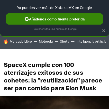
Ya puedes ver más de Xataka MX en Google
SELECCIÓN
GAMING
HOME
AUTO
TERRITORIO SAM
Añádenos como fuente preferida
Solo necesitas una cuenta de Google
×
HOY SE HABLA DE
Mercado Libre
Motorola
Oferta
Inteligencia Artificial
SpaceX cumple con 100
aterrizajes exitosos de sus
cohetes: la "reutilización" parece
ser pan comido para Elon Musk