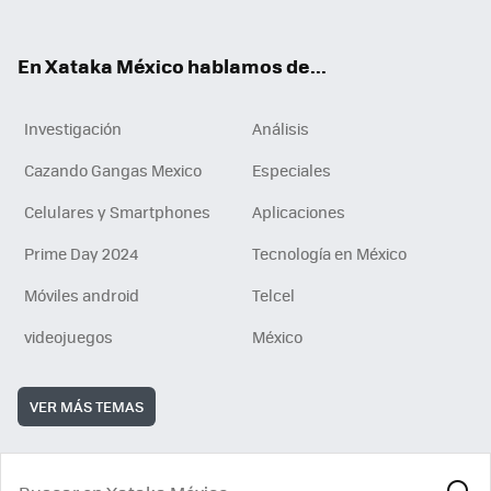
ok
e
am
m
rd
n
ok
En Xataka México hablamos de...
Investigación
Análisis
Cazando Gangas Mexico
Especiales
Celulares y Smartphones
Aplicaciones
Prime Day 2024
Tecnología en México
Móviles android
Telcel
videojuegos
México
VER MÁS TEMAS