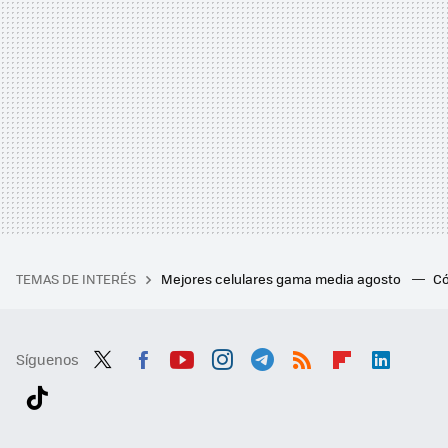
TEMAS DE INTERÉS
Mejores celulares gama media agosto
Có
Síguenos
Twit
Fac
You
Inst
Tele
RSS
Flip
Link
ter
ebo
tub
agr
gra
boa
edI
Tikt