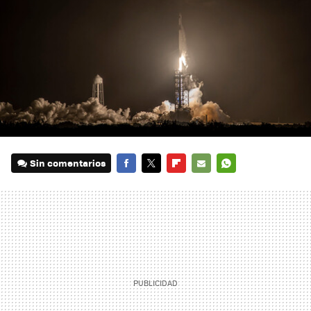
Sin comentarios
FACEBOOK
TWITTER
FLIPBOARD
E-
WHATSAPP
MAIL