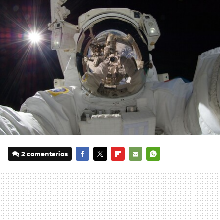
2 comentarios
FACEBOOK
TWITTER
FLIPBOARD
E-
WHATSAPP
MAIL