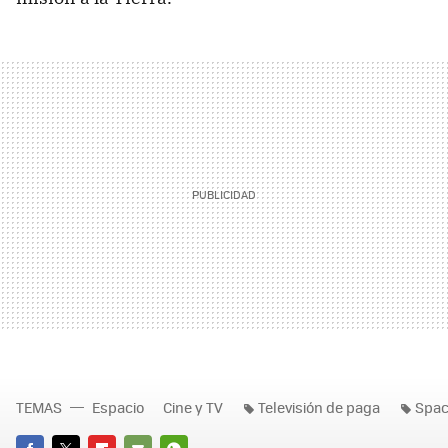
TEMAS
Espacio
Cine y TV
Televisión de paga
Spa