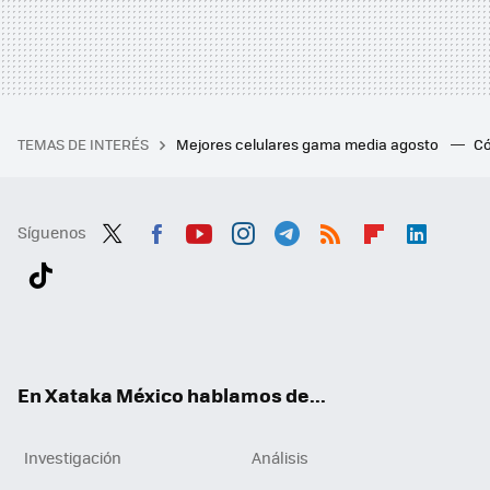
TEMAS DE INTERÉS
Mejores celulares gama media agosto
Có
Síguenos
Twit
Fac
You
Inst
Tele
RSS
Flip
Link
ter
ebo
tub
agr
gra
boa
edI
Tikt
ok
e
am
m
rd
n
ok
En Xataka México hablamos de...
Investigación
Análisis