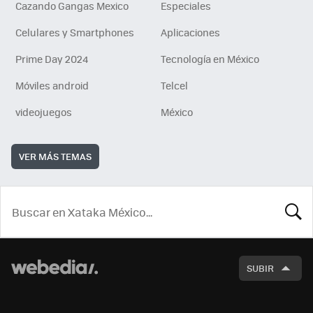
Cazando Gangas Mexico
Especiales
Celulares y Smartphones
Aplicaciones
Prime Day 2024
Tecnología en México
Móviles android
Telcel
videojuegos
México
VER MÁS TEMAS
BUSCA
SUBIR