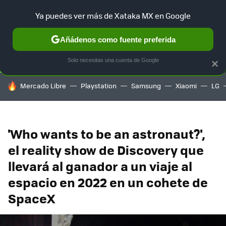
Ya puedes ver más de Xataka MX en Google
SELECCIÓN
GAMING
HOME
AUTO
TERRITORIO SAM
Añádenos como fuente preferida
Solo necesitas una cuenta de Google
×
HOY SE HABLA DE
Mercado Libre
Playstation
Samsung
Xiaomi
LG
'Who wants to be an astronaut?',
el reality show de Discovery que
llevará al ganador a un viaje al
espacio en 2022 en un cohete de
SpaceX