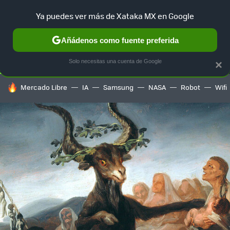
Ya puedes ver más de Xataka MX en Google
SELECCIÓN
GAMING
HOME
AUTO
TERRITORIO SAM
Añádenos como fuente preferida
Solo necesitas una cuenta de Google
×
HOY SE HABLA DE
Mercado Libre
IA
Samsung
NASA
Robot
Wifi