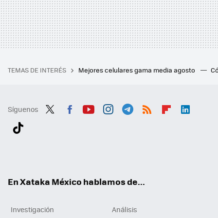
TEMAS DE INTERÉS
Mejores celulares gama media agosto
Có
Síguenos
Twit
Fac
You
Inst
Tele
RSS
Flip
Link
ter
ebo
tub
agr
gra
boa
edI
Tikt
ok
e
am
m
rd
n
ok
En Xataka México hablamos de...
Investigación
Análisis