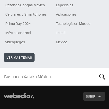
Cazando Gangas Mexico
Especiales
Celulares y Smartphones
Aplicaciones
Prime Day 2024
Tecnología en México
Móviles android
Telcel
videojuegos
México
VER MÁS TEMAS
BUSCA
SUBIR