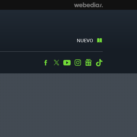
NUEVO
Facebook
Twitter
Youtube
Instagram
googlenews
Tiktok