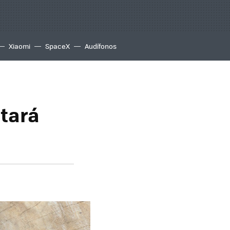
Xiaomi
SpaceX
Audífonos
tará