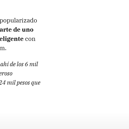
n popularizado
parte de uno
eligente
con
um.
ahí de los 6 mil
eroso
24 mil pesos que