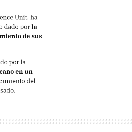
gence Unit, ha
odo dado por
la
cimiento de sus
ado por la
icano en un
ecimiento del
asado.