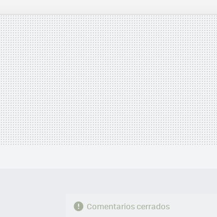
FACEBOOK
TWITTER
FLIPBOARD
E-
MAIL
Comentarios cerrados