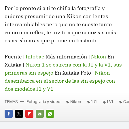
Por lo pronto si a ti te chifla la fotografía y
quieres presumir de una Nikon con lentes
intercambiables pero que no te cueste tanto
como una reflex, te invito a que conozcas más
estas cámaras que prometen bastante.
Fuente |
Infobae
Más información |
Nikon
En
Xataka |
Nikon 1 se estrena con la J1 y la V1, sus
primeras sin espejo
En Xataka Foto |
Nikon
desembarca en el sector de las sin espejo con
dos modelos J1 y V1
TEMAS
Fotografía y video
Nikon
1 J1
1 V1
Cá
FACEBOOK
TWITTER
FLIPBOARD
E-
WHATSAPP