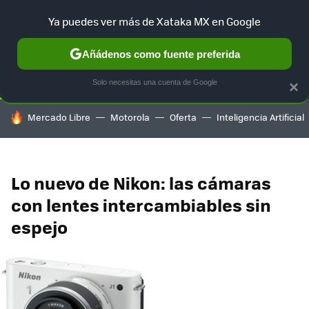
Ya puedes ver más de Xataka MX en Google
SELECCIÓN
GAMING
HOME
AUTO
TERRITORIO SAM
Añádenos como fuente preferida
Solo necesitas una cuenta de Google
×
HOY SE HABLA DE
Mercado Libre
Motorola
Oferta
Inteligencia Artificial
Lo nuevo de Nikon: las cámaras
con lentes intercambiables sin
espejo