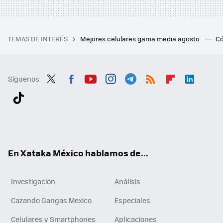
TEMAS DE INTERÉS
Mejores celulares gama media agosto
Có
Síguenos
Twit
Fac
You
Inst
Tele
RSS
Flip
Link
ter
ebo
tub
agr
gra
boa
edI
Tikt
ok
e
am
m
rd
n
ok
En Xataka México hablamos de...
Investigación
Análisis
Cazando Gangas Mexico
Especiales
Celulares y Smartphones
Aplicaciones