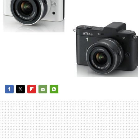
FACEBOOK
TWITTER
FLIPBOARD
E-
WHATSAPP
MAIL