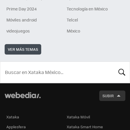
Prime Day 2024
Tecnología en México
Móviles android
Telcel
videojuegos
México
VER MÁS TEMAS
BUSCA
SUBIR
Xataka
Xataka Móvil
Applesfera
Xataka Smart Home