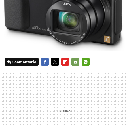
1 comentario
FACEBOOK
TWITTER
FLIPBOARD
E-
WHATSAPP
MAIL