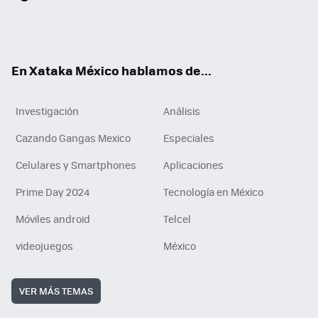
ter
ebo
tub
agr
gra
boa
edI
Tikt
ok
e
am
m
rd
n
ok
En Xataka México hablamos de...
Investigación
Análisis
Cazando Gangas Mexico
Especiales
Celulares y Smartphones
Aplicaciones
Prime Day 2024
Tecnología en México
Móviles android
Telcel
videojuegos
México
VER MÁS TEMAS