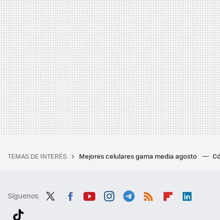
TEMAS DE INTERÉS
Mejores celulares gama media agosto
Có
Síguenos
Twit
Fac
You
Inst
Tele
RSS
Flip
Link