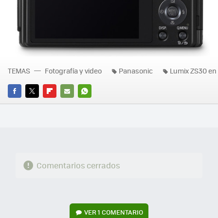
TEMAS
Fotografía y video
Panasonic
Lumix ZS30 en
FACEBOOK
TWITTER
FLIPBOARD
E-
WHATSAPP
MAIL
Comentarios cerrados
VER
1 COMENTARIO