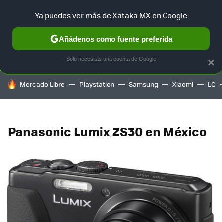
Ya puedes ver más de Xataka MX en Google
SELECCIÓN
GAMING
HOME
AUTO
TERRITORIO SAM
Añádenos como fuente preferida
Solo necesitas una cuenta de Google
×
HOY SE HABLA DE
Mercado Libre
Playstation
Samsung
Xiaomi
LG
Panasonic Lumix ZS30 en México