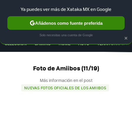
Ya puedes ver más de Xataka MX en Google
Añádenos como fuente preferida
MENÚ
NUEVO
×
Solo necesitas una cuenta de Google
SELECCIÓN
GAMING
HOME
AUTO
TERRITORIO SAM
Foto de Amiibos (11/19)
Más información en el post
NUEVAS FOTOS OFICIALES DE LOS AMIIBOS