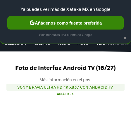
Ya puedes ver más de Xataka MX en Google
Añádenos como fuente preferida
MENÚ
NUEVO
×
Solo necesitas una cuenta de Google
SELECCIÓN
GAMING
HOME
AUTO
TERRITORIO SAM
Foto de Interfaz Android TV (16/27)
Más información en el post
SONY BRAVIA ULTRA HD 4K X83C CON ANDROID TV,
ANÁLISIS