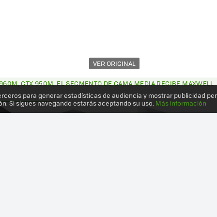
VER ORIGINAL
 960M, GTX 950M, EL SEGMENTO DE GAMA MEDIA RECIBE MAXWELL
erceros para generar estadísticas de audiencia y mostrar publicidad pe
ón. Si sigues navegando estarás aceptando su uso.
Más información