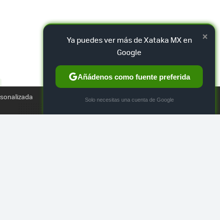
×
Ya puedes ver más de Xataka MX en
Google
Añádenos como fuente preferida
TWEET
rsonalizada
×
Solo necesitas una cuenta de Google