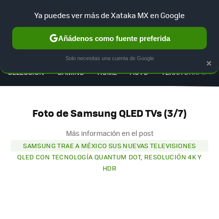
Ya puedes ver más de Xataka MX en Google
Añádenos como fuente preferida
MENÚ
NUEVO
×
Solo necesitas una cuenta de Google
SELECCIÓN
GAMING
HOME
AUTO
TERRITORIO SAM
Foto de Samsung QLED TVs (3/7)
Más información en el post
SAMSUNG TRAE A MÉXICO SUS NUEVAS TELEVISIONES
QLED CON TECNOLOGÍA QUANTUM DOT, RESOLUCIÓN 4K Y
HDR