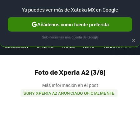
Ya puedes ver más de Xataka MX en Google
Añádenos como fuente preferida
MENÚ
NUEVO
×
Solo necesitas una cuenta de Google
SELECCIÓN
GAMING
HOME
AUTO
TERRITORIO SAM
Foto de Xperia A2 (3/8)
Más información en el post
SONY XPERIA A2 ANUNCIADO OFICIALMENTE