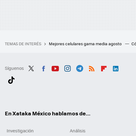
TEMAS DE INTERÉS
Mejores celulares gama media agosto
Có
Síguenos
Twit
Fac
You
Inst
Tele
RSS
Flip
Link
ter
ebo
tub
agr
gra
boa
edI
Tikt
ok
e
am
m
rd
n
ok
En Xataka México hablamos de...
Investigación
Análisis