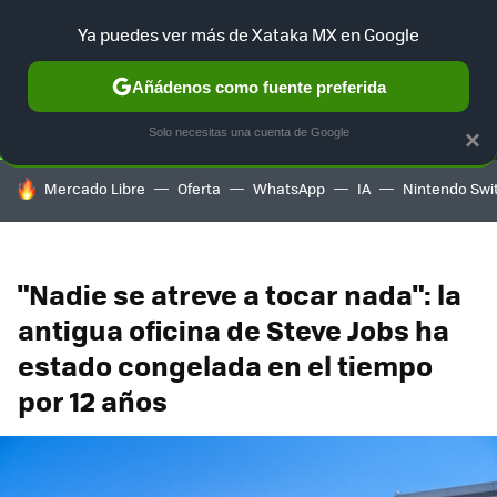
Ya puedes ver más de Xataka MX en Google
SELECCIÓN
GAMING
HOME
AUTO
TERRITORIO SAM
Añádenos como fuente preferida
Solo necesitas una cuenta de Google
×
HOY SE HABLA DE
Mercado Libre
Oferta
WhatsApp
IA
Nintendo Swi
"Nadie se atreve a tocar nada": la
antigua oficina de Steve Jobs ha
estado congelada en el tiempo
por 12 años