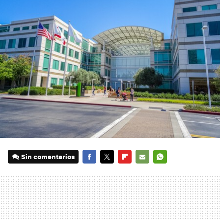
Sin comentarios
FACEBOOK
TWITTER
FLIPBOARD
E-
WHATSAPP
MAIL