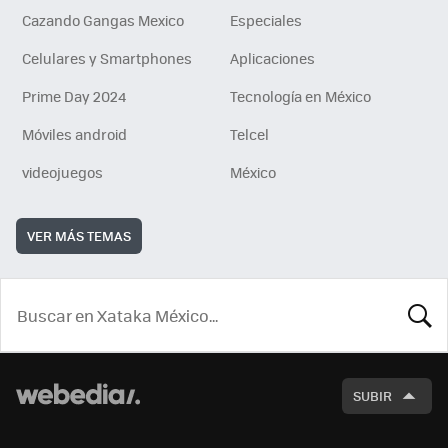
Cazando Gangas Mexico
Especiales
Celulares y Smartphones
Aplicaciones
Prime Day 2024
Tecnología en México
Móviles android
Telcel
videojuegos
México
VER MÁS TEMAS
BUSCA
SUBIR