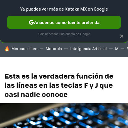
Ya puedes ver más de Xataka MX en Google
SELECCIÓN
GAMING
HOME
AUTO
TERRITORIO SAM
Añádenos como fuente preferida
Solo necesitas una cuenta de Google
×
HOY SE HABLA DE
Mercado Libre
Motorola
Inteligencia Artificial
IA
Esta es la verdadera función de
las líneas en las teclas F y J que
casi nadie conoce