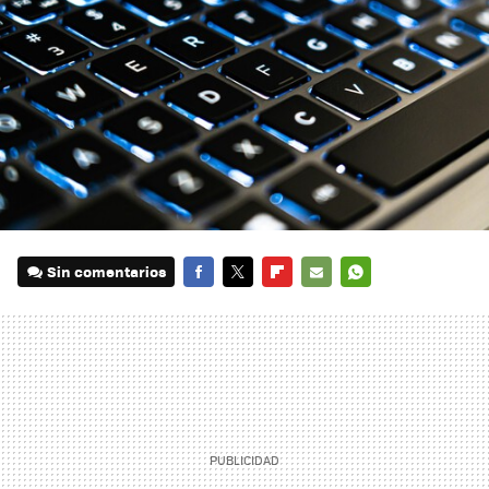
Sin comentarios
FACEBOOK
TWITTER
FLIPBOARD
E-
WHATSAPP
MAIL