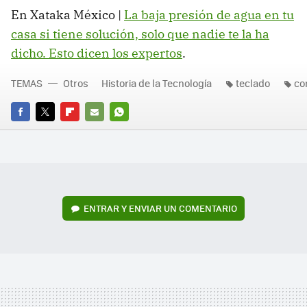
En Xataka México |
La baja presión de agua en tu
casa si tiene solución, solo que nadie te la ha
dicho. Esto dicen los expertos
.
TEMAS
Otros
Historia de la Tecnología
teclado
co
FACEBOOK
TWITTER
FLIPBOARD
E-
WHATSAPP
MAIL
ENTRAR Y ENVIAR UN COMENTARIO