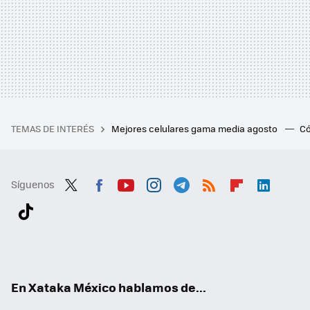
TEMAS DE INTERÉS
Mejores celulares gama media agosto
Có
Síguenos
Twit
Fac
You
Inst
Tele
RSS
Flip
Link
ter
ebo
tub
agr
gra
boa
edI
Tikt
ok
e
am
m
rd
n
ok
En Xataka México hablamos de...