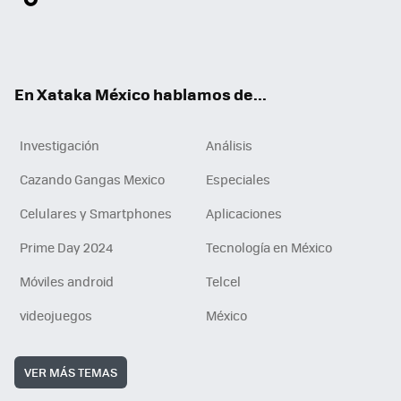
ter
ebo
tub
agr
gra
boa
edI
Tikt
ok
e
am
m
rd
n
ok
En Xataka México hablamos de...
Investigación
Análisis
Cazando Gangas Mexico
Especiales
Celulares y Smartphones
Aplicaciones
Prime Day 2024
Tecnología en México
Móviles android
Telcel
videojuegos
México
VER MÁS TEMAS