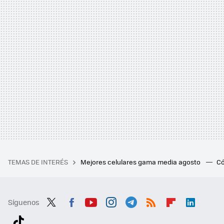
TEMAS DE INTERÉS
Mejores celulares gama media agosto
Có
Síguenos
Twit
Fac
You
Inst
Tele
RSS
Flip
Link