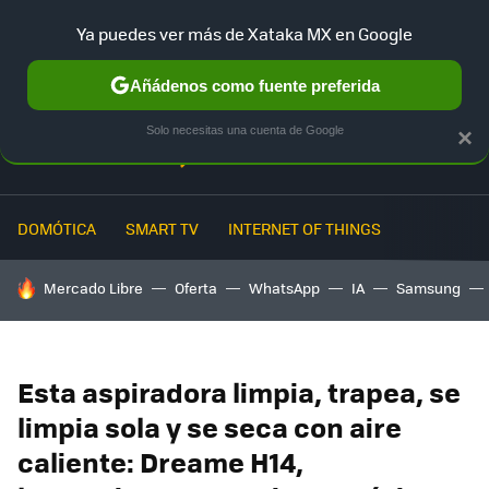
Ya puedes ver más de Xataka MX en Google
MENÚ
NUEVO
Añádenos como fuente preferida
Solo necesitas una cuenta de Google
×
DOMÓTICA
SMART TV
INTERNET OF THINGS
HOY SE HABLA DE
Mercado Libre
Oferta
WhatsApp
IA
Samsung
Esta aspiradora limpia, trapea, se
limpia sola y se seca con aire
caliente: Dreame H14,