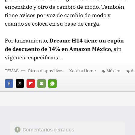
encendido y otro de cambio de modo. También
tiene avisos por voz de cambio de modo y
cuando se coloca en su base de carga.
Por lanzamiento,
Dreame H14 tiene un cupón
de descuento de 14% en Amazon México
, sin
vigencia especificada.
TEMAS
Otros dispositivos
Xataka Home
México
A
FACEBOOK
TWITTER
FLIPBOARD
E-
WHATSAPP
MAIL
Comentarios cerrados