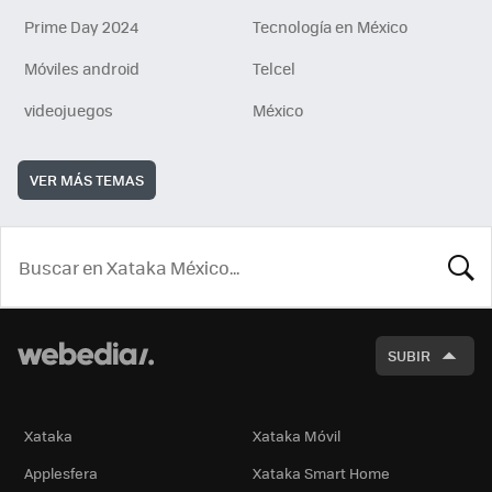
Prime Day 2024
Tecnología en México
Móviles android
Telcel
videojuegos
México
VER MÁS TEMAS
BUSCA
SUBIR
Xataka
Xataka Móvil
Applesfera
Xataka Smart Home