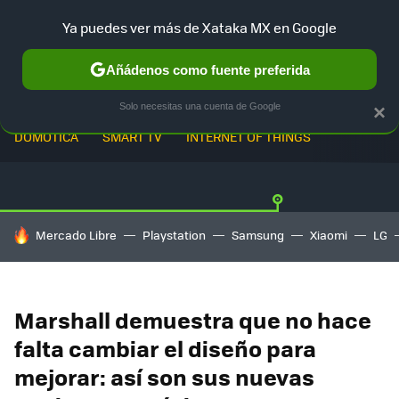
Ya puedes ver más de Xataka MX en Google
Añádenos como fuente preferida
Solo necesitas una cuenta de Google
×
DOMÓTICA
SMART TV
INTERNET OF THINGS
HOY SE HABLA DE
Mercado Libre
Playstation
Samsung
Xiaomi
LG
Marshall demuestra que no hace
falta cambiar el diseño para
mejorar: así son sus nuevas