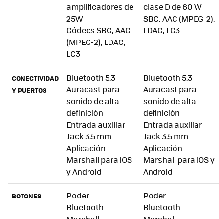
amplificadores de
clase D de 60 W
25W
SBC, AAC (MPEG-2),
Códecs SBC, AAC
LDAC, LC3
(MPEG-2), LDAC,
LC3
Bluetooth 5.3
Bluetooth 5.3
CONECTIVIDAD
Auracast para
Auracast para
Y PUERTOS
sonido de alta
sonido de alta
definición
definición
Entrada auxiliar
Entrada auxiliar
Jack 3.5 mm
Jack 3.5 mm
Aplicación
Aplicación
Marshall para iOS
Marshall para iOS y
y Android
Android
Poder
Poder
BOTONES
Bluetooth
Bluetooth
Marshall
Marshall