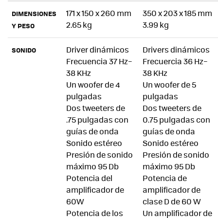
171 x 150 x 260 mm
350 x 203 x 185 mm
DIMENSIONES
2.65 kg
3.99 kg
Y PESO
Driver dinámicos
Drivers dinámicos
SONIDO
Frecuencia 37 Hz–
Frecuercia 36 Hz–
38 KHz
38 KHz
Un woofer de 4
Un woofer de 5
pulgadas
pulgadas
Dos tweeters de
Dos tweeters de
.75 pulgadas con
0.75 pulgadas con
guías de onda
guías de onda
Sonido estéreo
Sonido estéreo
Presión de sonido
Presión de sonido
máximo 95 Db
máximo 95 Db
Potencia del
Potencia de
amplificador de
amplificador de
60W
clase D de 60 W
Potencia de los
Un amplificador de