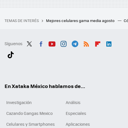
TEMAS DE INTERÉS
Mejores celulares gama media agosto
Có
Síguenos
Twit
Fac
You
Inst
Tele
RSS
Flip
Link
ter
ebo
tub
agr
gra
boa
edI
Tikt
ok
e
am
m
rd
n
ok
En Xataka México hablamos de...
Investigación
Análisis
Cazando Gangas Mexico
Especiales
Celulares y Smartphones
Aplicaciones