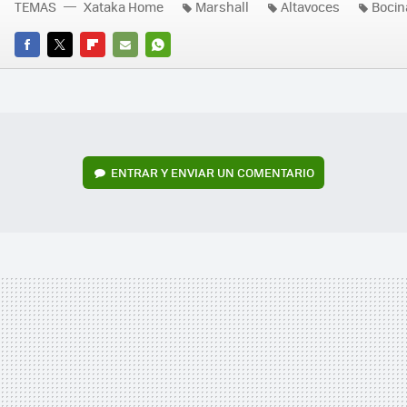
TEMAS
Xataka Home
Marshall
Altavoces
Bocin
FACEBOOK
TWITTER
FLIPBOARD
E-
WHATSAPP
MAIL
ENTRAR Y ENVIAR UN COMENTARIO