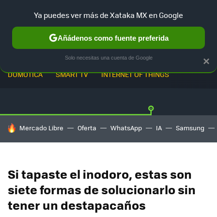
Ya puedes ver más de Xataka MX en Google
Añádenos como fuente preferida
Solo necesitas una cuenta de Google
×
DOMÓTICA
SMART TV
INTERNET OF THINGS
HOY SE HABLA DE
Mercado Libre
Oferta
WhatsApp
IA
Samsung
Si tapaste el inodoro, estas son
siete formas de solucionarlo sin
tener un destapacaños