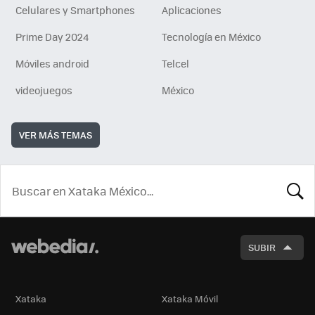
Celulares y Smartphones
Aplicaciones
Prime Day 2024
Tecnología en México
Móviles android
Telcel
videojuegos
México
VER MÁS TEMAS
BUSCA
SUBIR
Xataka
Xataka Móvil