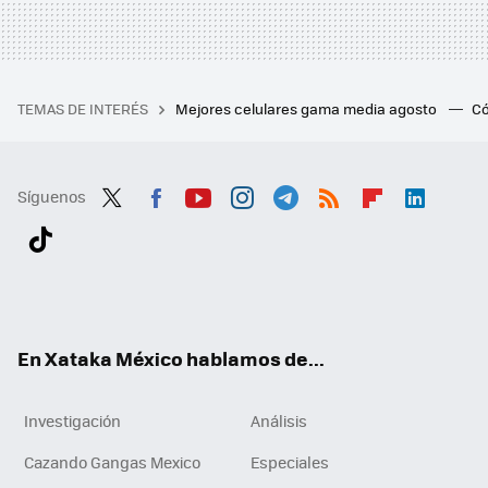
TEMAS DE INTERÉS
Mejores celulares gama media agosto
Có
Síguenos
Twit
Fac
You
Inst
Tele
RSS
Flip
Link
ter
ebo
tub
agr
gra
boa
edI
Tikt
ok
e
am
m
rd
n
ok
En Xataka México hablamos de...
Investigación
Análisis
Cazando Gangas Mexico
Especiales