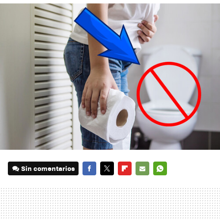
Sin comentarios
FACEBOOK
TWITTER
FLIPBOARD
E-
WHATSAPP
MAIL