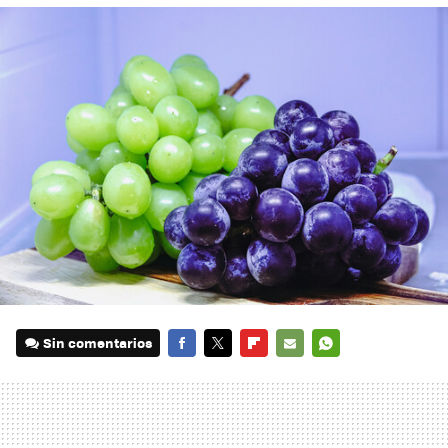
Sin comentarios
FACEBOOK
TWITTER
FLIPBOARD
E-
WHATSAPP
MAIL