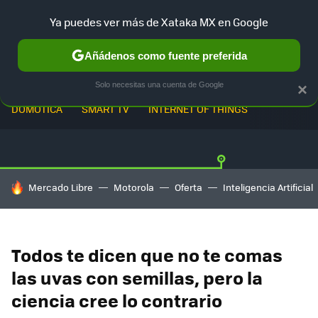
Ya puedes ver más de Xataka MX en Google
Añádenos como fuente preferida
Solo necesitas una cuenta de Google
×
DOMÓTICA
SMART TV
INTERNET OF THINGS
HOY SE HABLA DE
Mercado Libre
Motorola
Oferta
Inteligencia Artificial
Todos te dicen que no te comas
las uvas con semillas, pero la
ciencia cree lo contrario