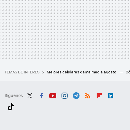
TEMAS DE INTERÉS
Mejores celulares gama media agosto
Có
Síguenos
Twit
Fac
You
Inst
Tele
RSS
Flip
Link
ter
ebo
tub
agr
gra
boa
edI
Tikt
ok
e
am
m
rd
n
ok