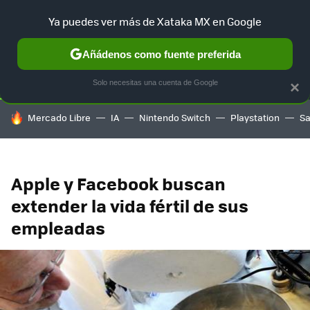
Ya puedes ver más de Xataka MX en Google
SELECCIÓN
GAMING
HOME
AUTO
TERRITORIO SAM
Añádenos como fuente preferida
Solo necesitas una cuenta de Google
×
HOY SE HABLA DE
Mercado Libre
IA
Nintendo Switch
Playstation
S
Apple y Facebook buscan
extender la vida fértil de sus
empleadas