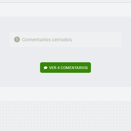
FACEBOOK
TWITTER
FLIPBOARD
E-
WHATSAPP
MAIL
Comentarios cerrados
VER
4 COMENTARIOS