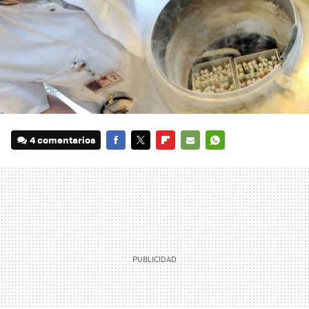
4 comentarios
FACEBOOK
TWITTER
FLIPBOARD
E-
WHATSAPP
MAIL