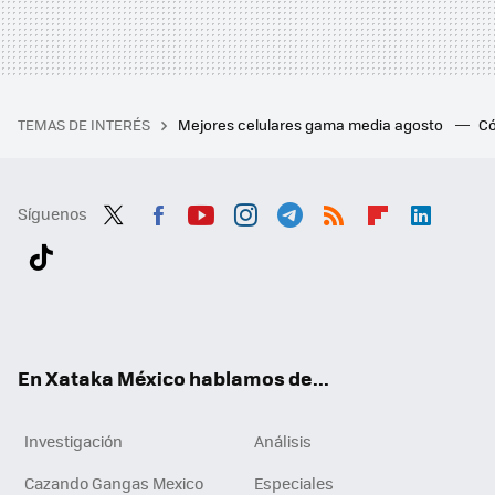
TEMAS DE INTERÉS
Mejores celulares gama media agosto
Có
Síguenos
Twit
Fac
You
Inst
Tele
RSS
Flip
Link
ter
ebo
tub
agr
gra
boa
edI
Tikt
ok
e
am
m
rd
n
ok
En Xataka México hablamos de...
Investigación
Análisis
Cazando Gangas Mexico
Especiales