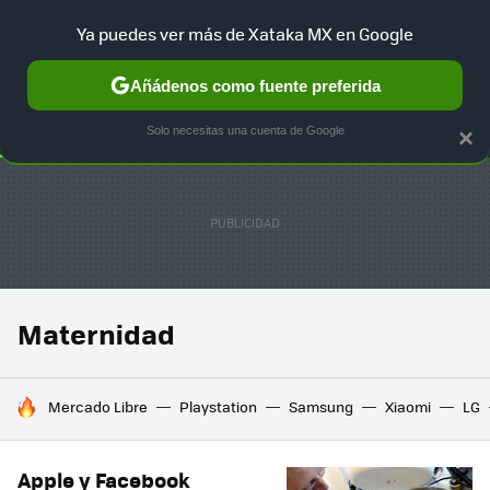
Ya puedes ver más de Xataka MX en Google
SELECCIÓN
GAMING
HOME
AUTO
TERRITORIO SAM
Añádenos como fuente preferida
Solo necesitas una cuenta de Google
×
Maternidad
HOY SE HABLA DE
Mercado Libre
Playstation
Samsung
Xiaomi
LG
Apple y Facebook