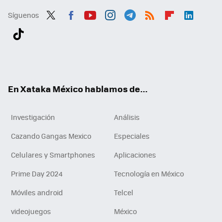
Síguenos
Twit
Fac
You
Inst
Tele
RSS
Flip
Link
ter
ebo
tub
agr
gra
boa
edI
Tikt
ok
e
am
m
rd
n
ok
En Xataka México hablamos de...
Investigación
Análisis
Cazando Gangas Mexico
Especiales
Celulares y Smartphones
Aplicaciones
Prime Day 2024
Tecnología en México
Móviles android
Telcel
videojuegos
México