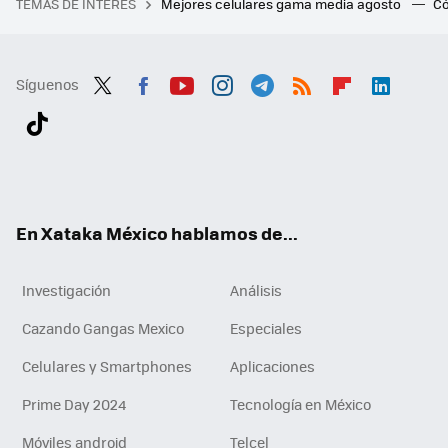
TEMAS DE INTERÉS
Mejores celulares gama media agosto
Có
Síguenos
Twit
Fac
You
Inst
Tele
RSS
Flip
Link
ter
ebo
tub
agr
gra
boa
edI
Tikt
ok
e
am
m
rd
n
ok
En Xataka México hablamos de...
Investigación
Análisis
Cazando Gangas Mexico
Especiales
Celulares y Smartphones
Aplicaciones
Prime Day 2024
Tecnología en México
Móviles android
Telcel