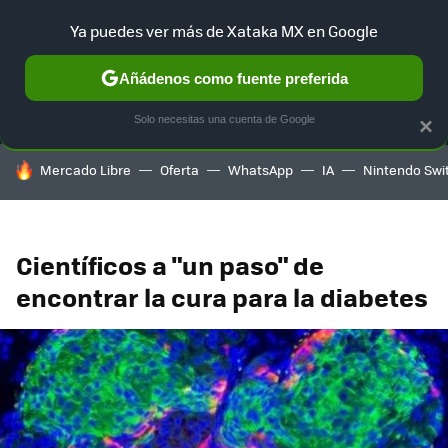
Ya puedes ver más de Xataka MX en Google
MENÚ
NUEVO
Añádenos como fuente preferida
SELECCIÓN
GAMING
HOME
AUTO
TERRITORIO SAM
Solo necesitas una cuenta de Google
×
HOY SE HABLA DE
Mercado Libre
Oferta
WhatsApp
IA
Nintendo Swi
Científicos a "un paso" de
encontrar la cura para la diabetes