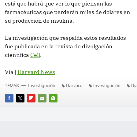
está que habrá que ver lo que piensan las
farmacéuticas que perderán miles de dólares en
su producción de insulina.
La investigación que respalda estos resultados
fue publicada en la revista de divulgación
científica
Cell
.
Vía |
Harvard News
TEMAS
Investigación
Harvard
Investigación
Di
FACEBOOK
TWITTER
FLIPBOARD
E-
WHATSAPP
MAIL