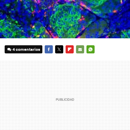
4 comentarios
FACEBOOK
TWITTER
FLIPBOARD
E-
WHATSAPP
MAIL