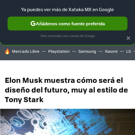
Ya puedes ver más de Xataka MX en Google
SELECCIÓN
GAMING
HOME
AUTO
TERRITORIO SAM
Añádenos como fuente preferida
Solo necesitas una cuenta de Google
×
HOY SE HABLA DE
Mercado Libre
Playstation
Samsung
Xiaomi
LG
Elon Musk muestra cómo será el
diseño del futuro, muy al estilo de
Tony Stark