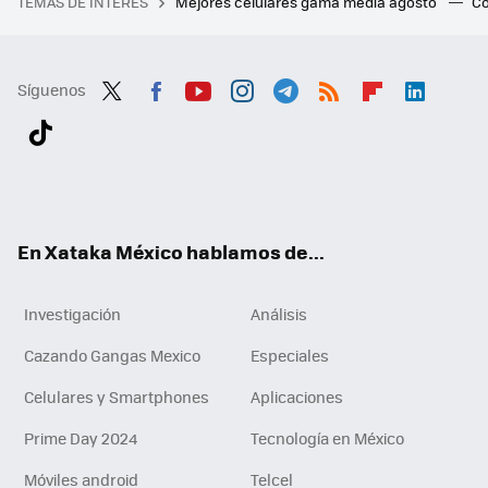
TEMAS DE INTERÉS
Mejores celulares gama media agosto
Có
Síguenos
Twit
Fac
You
Inst
Tele
RSS
Flip
Link
ter
ebo
tub
agr
gra
boa
edI
Tikt
ok
e
am
m
rd
n
ok
En Xataka México hablamos de...
Investigación
Análisis
Cazando Gangas Mexico
Especiales
Celulares y Smartphones
Aplicaciones
Prime Day 2024
Tecnología en México
Móviles android
Telcel