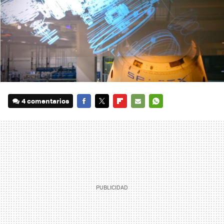
4 comentarios
FACEBOOK
TWITTER
FLIPBOARD
E-
WHATSAPP
MAIL