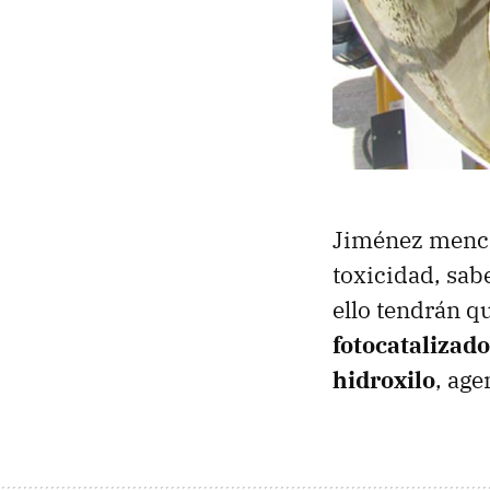
Jiménez mencio
toxicidad, sab
ello tendrán q
fotocatalizado
hidroxilo
, age