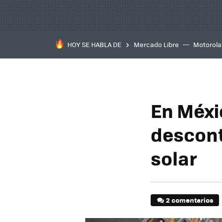
HOY SE HABLA DE
Mercado Libre
Motorola
En Méxi
descont
solar
2 comentarios