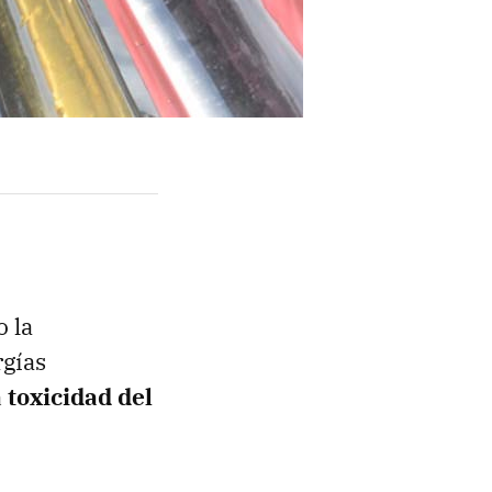
 la
rgías
 toxicidad del