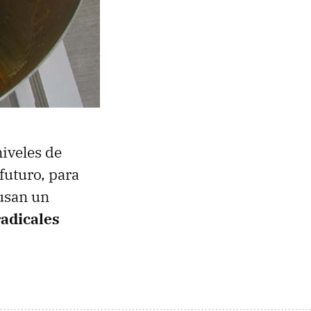
iveles de
futuro, para
 usan un
radicales
.