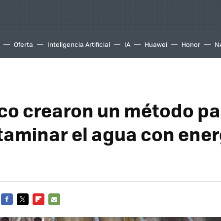
Oferta
Inteligencia Artificial
IA
Huawei
Honor
N
co crearon un método pa
aminar el agua con ener
FACEBOOK
TWITTER
FLIPBOARD
E-