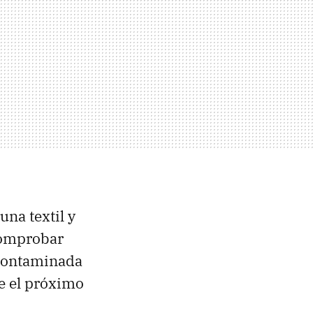
na textil y
comprobar
 contaminada
e el próximo