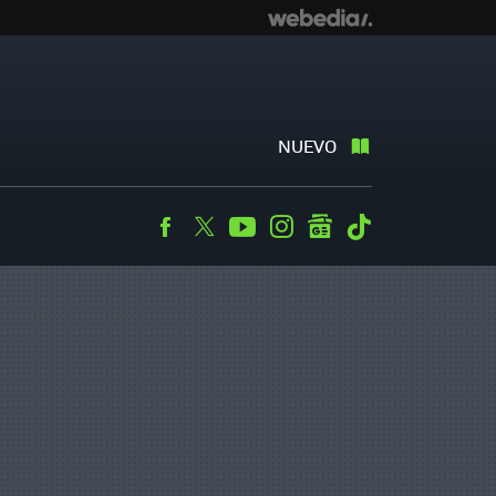
NUEVO
Facebook
Twitter
Youtube
Instagram
googlenews
Tiktok