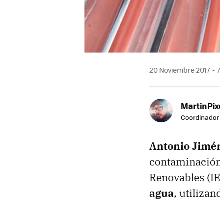
20 Noviembre 2017
A
MartinPix
Coordinador 
Antonio Jimé
contaminación 
Renovables (I
agua
, utiliza