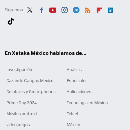
Síguenos
Twit
Fac
You
Inst
Tele
RSS
Flip
Link
ter
ebo
tub
agr
gra
boa
edI
Tikt
ok
e
am
m
rd
n
ok
En Xataka México hablamos de...
Investigación
Análisis
Cazando Gangas Mexico
Especiales
Celulares y Smartphones
Aplicaciones
Prime Day 2024
Tecnología en México
Móviles android
Telcel
videojuegos
México