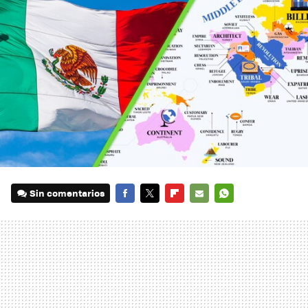
Sin comentarios
FACEBOOK
TWITTER
FLIPBOARD
E-
WHATSAPP
MAIL