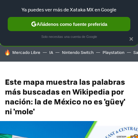
Ya puedes ver más de Xataka MX en Google
SELECCIÓN
GAMING
HOME
AUTO
TERRITORIO SAM
Añádenos como fuente preferida
Solo necesitas una cuenta de Google
×
HOY SE HABLA DE
Mercado Libre
IA
Nintendo Switch
Playstation
S
Este mapa muestra las palabras
más buscadas en Wikipedia por
nación: la de México no es 'güey'
ni 'mole'