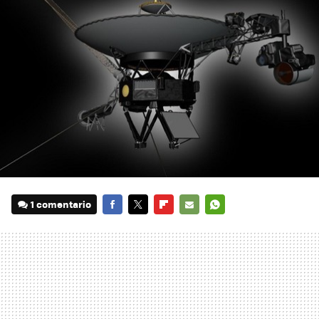
1 comentario
FACEBOOK
TWITTER
FLIPBOARD
E-
WHATSAPP
MAIL