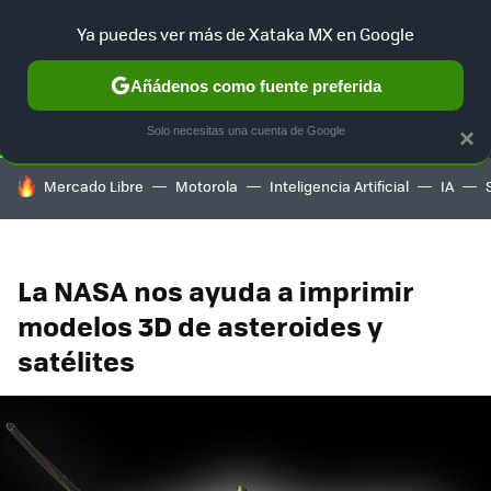
Ya puedes ver más de Xataka MX en Google
SELECCIÓN
GAMING
HOME
AUTO
TERRITORIO SAM
Añádenos como fuente preferida
Solo necesitas una cuenta de Google
×
HOY SE HABLA DE
Mercado Libre
Motorola
Inteligencia Artificial
IA
La NASA nos ayuda a imprimir
modelos 3D de asteroides y
satélites