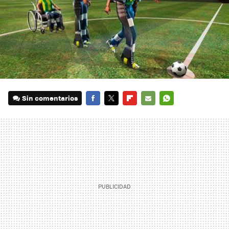
Sin comentarios
FACEBOOK
TWITTER
FLIPBOARD
E-
WHATSAPP
MAIL