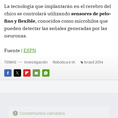
La tecnología que implantarán en el cerebro del
chico se controlará utilizando
sensores de pelo-
fino y flexible
, conocidos como microhilos que
pueden detectar las señales generadas por las
neuronas.
Fuente |
ESPN
TEMAS
Investigación
Robotica e IA
brasil 2014
FACEBOOK
TWITTER
FLIPBOARD
E-
WHATSAPP
MAIL
Comentarios cerrados