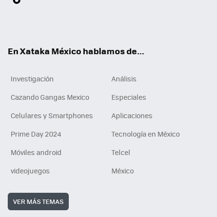
ter
ebo
tub
agr
gra
boa
edI
Tikt
ok
e
am
m
rd
n
ok
En Xataka México hablamos de...
Investigación
Análisis
Cazando Gangas Mexico
Especiales
Celulares y Smartphones
Aplicaciones
Prime Day 2024
Tecnología en México
Móviles android
Telcel
videojuegos
México
VER MÁS TEMAS