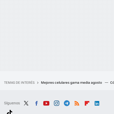
TEMAS DE INTERÉS
Mejores celulares gama media agosto
Có
Síguenos
Twit
Fac
You
Inst
Tele
RSS
Flip
Link