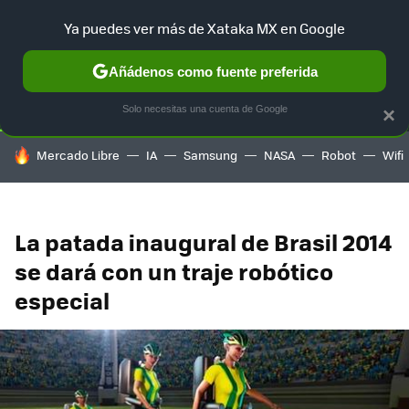
Ya puedes ver más de Xataka MX en Google
SELECCIÓN
GAMING
HOME
AUTO
TERRITORIO SAM
Añádenos como fuente preferida
Solo necesitas una cuenta de Google
×
HOY SE HABLA DE
Mercado Libre
IA
Samsung
NASA
Robot
Wifi
La patada inaugural de Brasil 2014
se dará con un traje robótico
especial