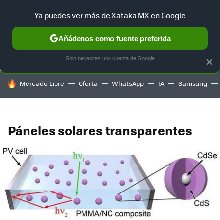
Ya puedes ver más de Xataka MX en Google
SELECCIÓN
GAMING
HOME
AUTO
TERRITORIO SAM
Añádenos como fuente preferida
Solo necesitas una cuenta de Google
×
HOY SE HABLA DE
Mercado Libre
Oferta
WhatsApp
IA
Samsung
Páneles solares transparentes