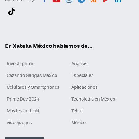
Twit
Fac
You
Inst
Tele
RSS
Flip
Link
ter
ebo
tub
agr
gra
boa
edI
Tikt
ok
e
am
m
rd
n
ok
En Xataka México hablamos de...
Investigación
Análisis
Cazando Gangas Mexico
Especiales
Celulares y Smartphones
Aplicaciones
Prime Day 2024
Tecnología en México
Móviles android
Telcel
videojuegos
México