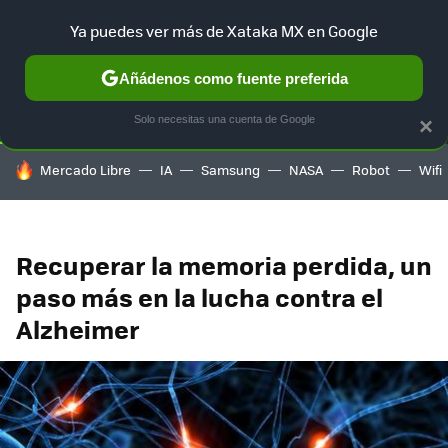
Ya puedes ver más de Xataka MX en Google
SELECCIÓN
GAMING
HOME
AUTO
TERRITORIO SAM
Añádenos como fuente preferida
Solo necesitas una cuenta de Google
×
HOY SE HABLA DE
Mercado Libre
IA
Samsung
NASA
Robot
Wifi
Recuperar la memoria perdida, un
paso más en la lucha contra el
Alzheimer