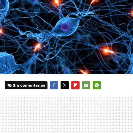
Sin comentarios
FACEBOOK
TWITTER
FLIPBOARD
E-
WHATSAPP
MAIL