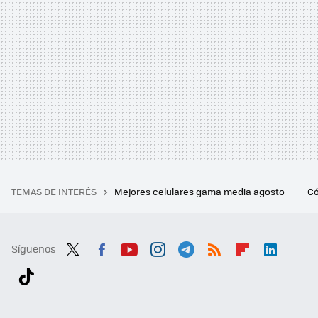
TEMAS DE INTERÉS
Mejores celulares gama media agosto
Có
Síguenos
Twit
Fac
You
Inst
Tele
RSS
Flip
Link
ter
ebo
tub
agr
gra
boa
edI
Tikt
ok
e
am
m
rd
n