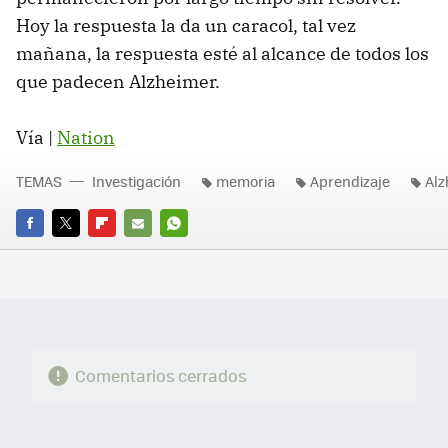
Hoy la respuesta la da un caracol, tal vez
mañana, la respuesta esté al alcance de todos los
que padecen Alzheimer.
Vía |
Nation
TEMAS
Investigación
memoria
Aprendizaje
Alz
FACEBOOK
TWITTER
FLIPBOARD
E-
WHATSAPP
MAIL
Comentarios cerrados