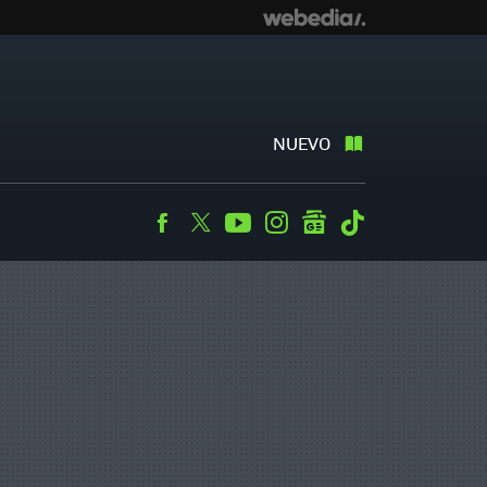
NUEVO
Facebook
Twitter
Youtube
Instagram
googlenews
Tiktok