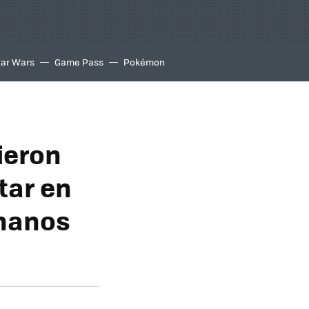
tar Wars
Game Pass
Pokémon
ieron
tar en
enanos