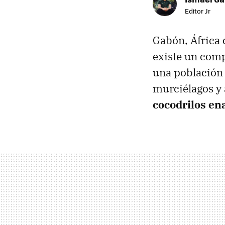
Editor Jr
Gabón, África c
existe un com
una población 
murciélagos y
cocodrilos en