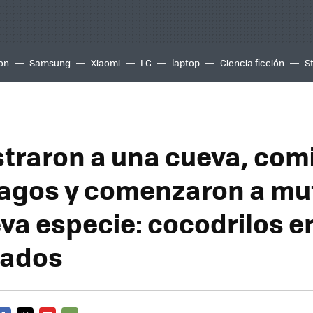
ion
Samsung
Xiaomi
LG
laptop
Ciencia ficción
S
straron a una cueva, com
agos y comenzaron a mu
va especie: cocodrilos 
jados