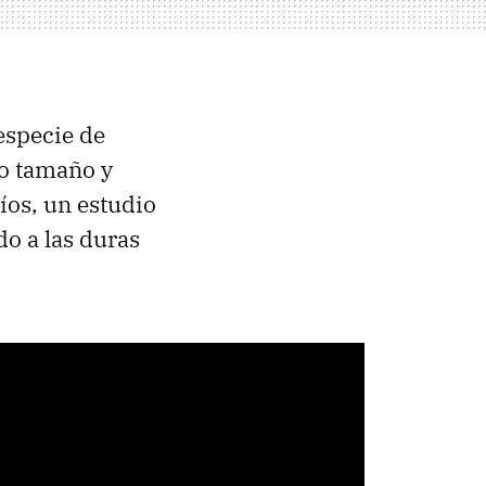
 especie de
ño tamaño y
íos, un estudio
do a las duras