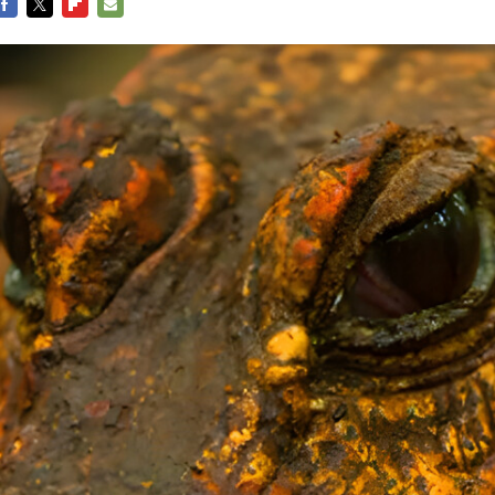
FACEBOOK
TWITTER
FLIPBOARD
E-
MAIL