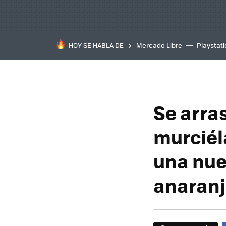
HOY SE HABLA DE
Mercado Libre
Playstat
Se arra
murciél
una nue
anaran