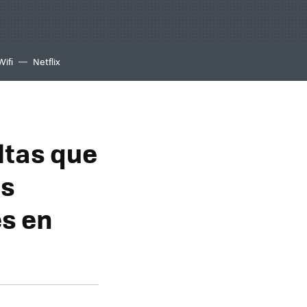
Wifi
Netflix
ltas que
as
s en