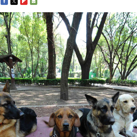
FACEBOOK
TWITTER
FLIPBOARD
E-
MAIL