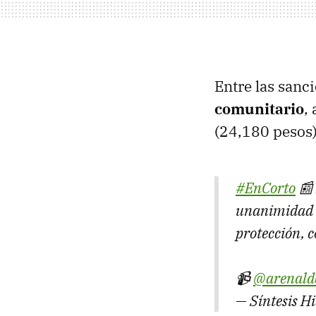
Entre las sanc
comunitario
,
(24,180 pesos)
#EnCorto
📰 
unanimidad d
protección, c
📹
@arenald
— Síntesis H