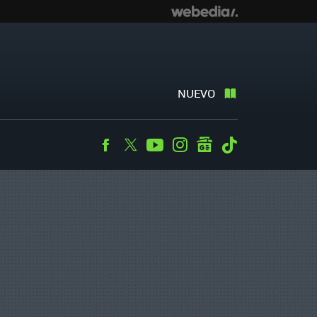
NUEVO
Facebook
Twitter
Youtube
Instagram
googlenews
Tiktok