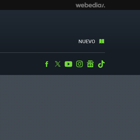
NUEVO
Facebook
Twitter
Youtube
Instagram
googlenews
Tiktok