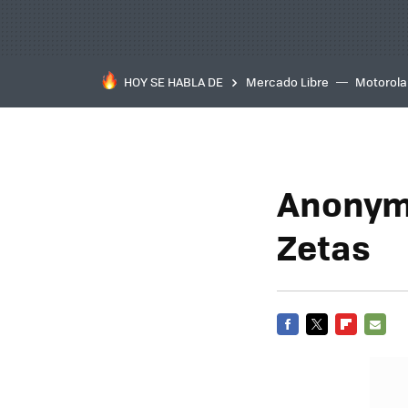
HOY SE HABLA DE
Mercado Libre
Motorola
Anonymo
Zetas
FACEBOOK
TWITTER
FLIPBOARD
E-
MAIL