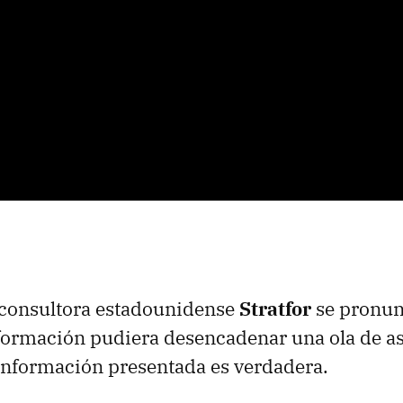
a consultora estadounidense
Stratfor
se pronun
nformación pudiera desencadenar una ola de as
 información presentada es verdadera.