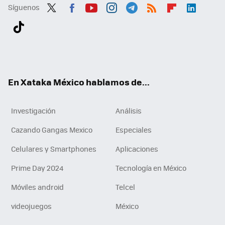
Síguenos
Twit
Fac
You
Inst
Tele
RSS
Flip
Link
ter
ebo
tub
agr
gra
boa
edI
Tikt
ok
e
am
m
rd
n
ok
En Xataka México hablamos de...
Investigación
Análisis
Cazando Gangas Mexico
Especiales
Celulares y Smartphones
Aplicaciones
Prime Day 2024
Tecnología en México
Móviles android
Telcel
videojuegos
México