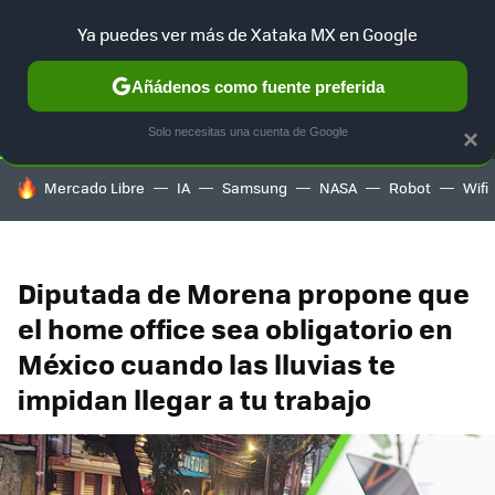
Ya puedes ver más de Xataka MX en Google
SELECCIÓN
GAMING
HOME
AUTO
TERRITORIO SAM
Añádenos como fuente preferida
Solo necesitas una cuenta de Google
×
HOY SE HABLA DE
Mercado Libre
IA
Samsung
NASA
Robot
Wifi
Diputada de Morena propone que
el home office sea obligatorio en
México cuando las lluvias te
impidan llegar a tu trabajo