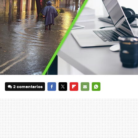
2 comentarios
FACEBOOK
TWITTER
FLIPBOARD
E-
WHATSAPP
MAIL