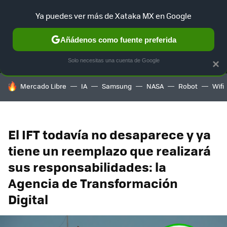
Ya puedes ver más de Xataka MX en Google
MENÚ
NUEVO
Añádenos como fuente preferida
SELECCIÓN
GAMING
HOME
AUTO
TERRITORIO SAM
Solo necesitas una cuenta de Google
×
HOY SE HABLA DE
Mercado Libre
IA
Samsung
NASA
Robot
Wifi
El IFT todavía no desaparece y ya
tiene un reemplazo que realizará
sus responsabilidades: la
Agencia de Transformación
Digital