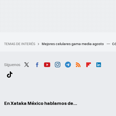
TEMAS DE INTERÉS
Mejores celulares gama media agosto
Có
Síguenos
Twit
Fac
You
Inst
Tele
RSS
Flip
Link
ter
ebo
tub
agr
gra
boa
edI
Tikt
ok
e
am
m
rd
n
ok
En Xataka México hablamos de...