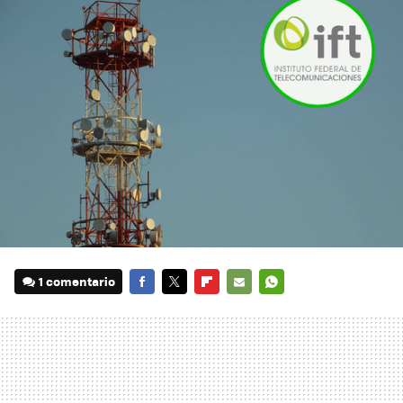
1 comentario
FACEBOOK
TWITTER
FLIPBOARD
E-
WHATSAPP
MAIL