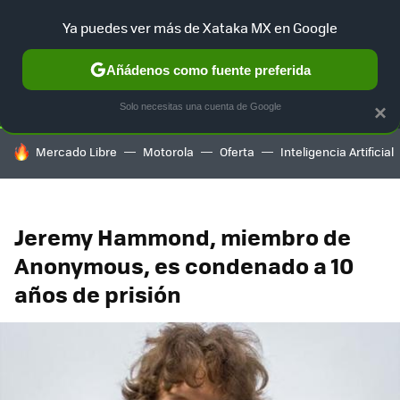
Ya puedes ver más de Xataka MX en Google
SELECCIÓN
GAMING
HOME
AUTO
TERRITORIO SAM
Añádenos como fuente preferida
Solo necesitas una cuenta de Google
×
HOY SE HABLA DE
Mercado Libre
Motorola
Oferta
Inteligencia Artificial
Jeremy Hammond, miembro de
Anonymous, es condenado a 10
años de prisión