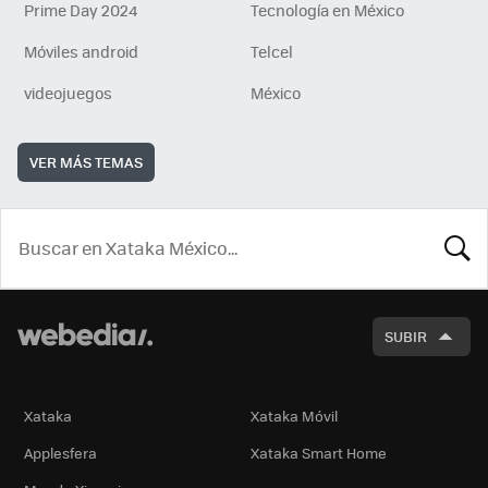
Prime Day 2024
Tecnología en México
Móviles android
Telcel
videojuegos
México
VER MÁS TEMAS
BUSCA
SUBIR
Xataka
Xataka Móvil
Applesfera
Xataka Smart Home