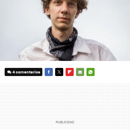
4 comentarios
FACEBOOK
TWITTER
FLIPBOARD
E-
WHATSAPP
MAIL