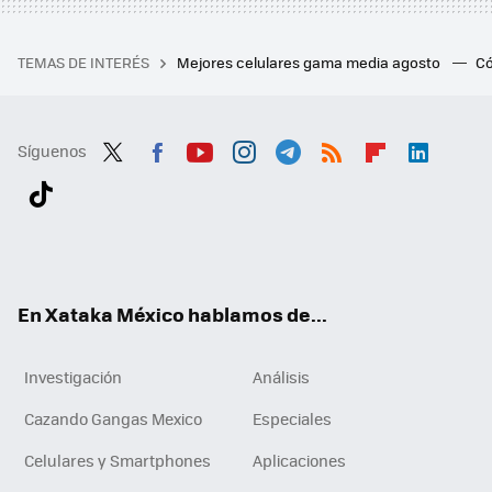
TEMAS DE INTERÉS
Mejores celulares gama media agosto
Có
Síguenos
Twit
Fac
You
Inst
Tele
RSS
Flip
Link
ter
ebo
tub
agr
gra
boa
edI
Tikt
ok
e
am
m
rd
n
ok
En Xataka México hablamos de...
Investigación
Análisis
Cazando Gangas Mexico
Especiales
Celulares y Smartphones
Aplicaciones