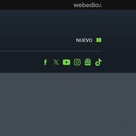
NUEVO
Facebook
Twitter
Youtube
Instagram
googlenews
Tiktok