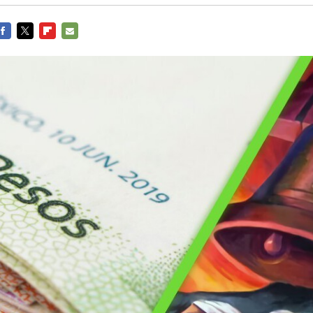
FACEBOOK
TWITTER
FLIPBOARD
E-
MAIL