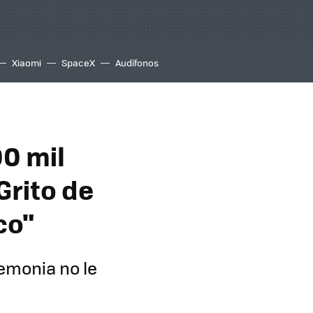
Xiaomi
SpaceX
Audífonos
0 mil
Grito de
co"
emonia no le