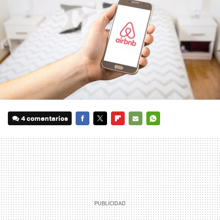
4 comentarios
FACEBOOK
TWITTER
FLIPBOARD
E-
WHATSAPP
MAIL