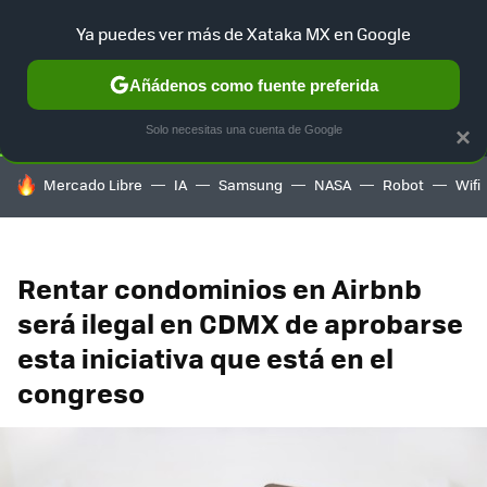
Ya puedes ver más de Xataka MX en Google
SELECCIÓN
GAMING
HOME
AUTO
TERRITORIO SAM
Añádenos como fuente preferida
Solo necesitas una cuenta de Google
×
HOY SE HABLA DE
Mercado Libre
IA
Samsung
NASA
Robot
Wifi
Rentar condominios en Airbnb
será ilegal en CDMX de aprobarse
esta iniciativa que está en el
congreso