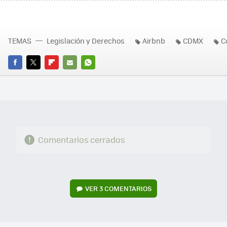
TEMAS
Legislación y Derechos
Airbnb
CDMX
C
FACEBOOK
TWITTER
FLIPBOARD
E-
WHATSAPP
MAIL
Comentarios cerrados
VER
3 COMENTARIOS