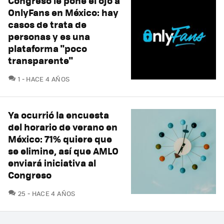
Congreso le pone el ojo a
OnlyFans en México: hay
casos de trata de
personas y es una
plataforma "poco
transparente"
COMENTARIOS
1
HACE 4 AÑOS
Ya ocurrió la encuesta
del horario de verano en
México: 71% quiere que
se elimine, así que AMLO
enviará iniciativa al
Congreso
COMENTARIOS
25
HACE 4 AÑOS