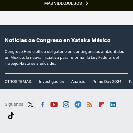
MÁS VIDEOJUEGOS
Noticias de Congreso en Xataka México
Congreso:Home office obligatorio en contingencias ambientales
en México: la nueva iniciativa para reformar la Ley Federal del
Trabajo.Hasta seis años de..
OTROS TEMAS:
Investigación
Análisis
Prime Day 2024
Te
Síguenos
Twit
Fac
You
Inst
Tele
RSS
Flip
Link
ter
ebo
tub
agr
gra
boa
edI
Tikt
ok
e
am
m
rd
n