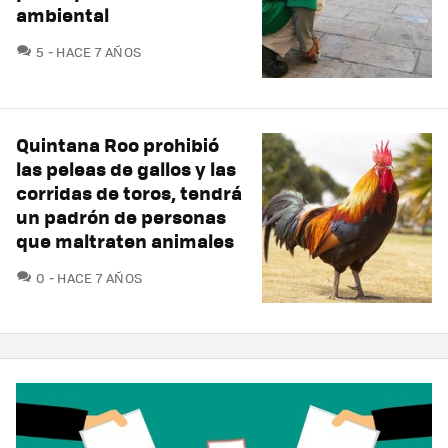
ambiental
COMENTARIOS
5
HACE 7 AÑOS
Quintana Roo prohibió
las peleas de gallos y las
corridas de toros, tendrá
un padrón de personas
que maltraten animales
COMENTARIOS
0
HACE 7 AÑOS