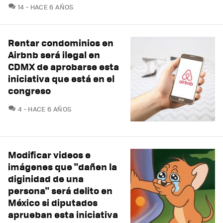
COMENTARIOS
14
HACE 6 AÑOS
Rentar condominios en
Airbnb será ilegal en
CDMX de aprobarse esta
iniciativa que está en el
congreso
COMENTARIOS
4
HACE 6 AÑOS
Modificar videos e
imágenes que "dañen la
diginidad de una
persona" será delito en
México si diputados
aprueban esta iniciativa