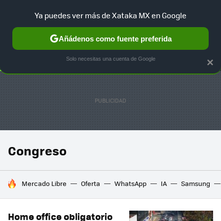
Ya puedes ver más de Xataka MX en Google
SELECCIÓN
GAMING
HOME
AUTO
TERRITORIO SAM
Añádenos como fuente preferida
Solo necesitas una cuenta de Google
×
Congreso
HOY SE HABLA DE
Mercado Libre
Oferta
WhatsApp
IA
Samsung
Home office obligatorio