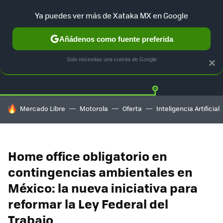
Ya puedes ver más de Xataka MX en Google
Añádenos como fuente preferida
Twitter
Fa
TESLA
UBER
AUTO ELECTRICO
Solo necesitas una cuenta de Google
×
HOY SE HABLA DE
Mercado Libre
Motorola
Oferta
Inteligencia Artificial
Home office obligatorio en
contingencias ambientales en
México: la nueva iniciativa para
reformar la Ley Federal del
Trabajo