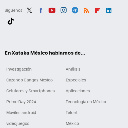
Síguenos
Twit
Fac
You
Inst
Tele
RSS
Flip
Link
ter
ebo
tub
agr
gra
boa
edI
Tikt
ok
e
am
m
rd
n
ok
En Xataka México hablamos de...
Investigación
Análisis
Cazando Gangas Mexico
Especiales
Celulares y Smartphones
Aplicaciones
Prime Day 2024
Tecnología en México
Móviles android
Telcel
videojuegos
México