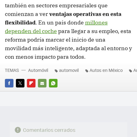
también en sectores empresariales que
comienzan a ver
ventajas operativas en esta
flexibilidad
. En un país donde
millones
dependen del coche
para llegar a su empleo, esta
reforma podría marcar el inicio de una
movilidad más inteligente, adaptada al entorno y
con menos impacto para todos.
TEMAS
Automóvil
automovil
Autos en México
A
FACEBOOK
TWITTER
FLIPBOARD
E-
WHATSAPP
MAIL
Comentarios cerrados