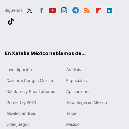
Síguenos
Twit
Fac
You
Inst
Tele
RSS
Flip
Link
ter
ebo
tub
agr
gra
boa
edI
Tikt
ok
e
am
m
rd
n
ok
En Xataka México hablamos de...
Investigación
Análisis
Cazando Gangas Mexico
Especiales
Celulares y Smartphones
Aplicaciones
Prime Day 2024
Tecnología en México
Móviles android
Telcel
videojuegos
México