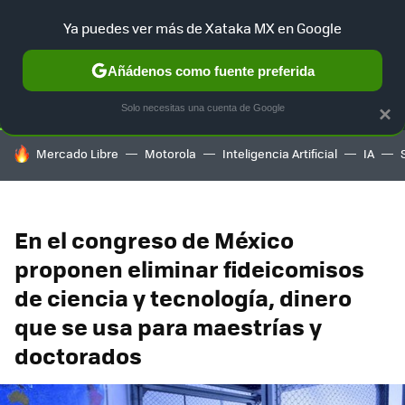
Ya puedes ver más de Xataka MX en Google
SELECCIÓN
GAMING
HOME
AUTO
TERRITORIO SAM
Añádenos como fuente preferida
Solo necesitas una cuenta de Google
×
HOY SE HABLA DE
Mercado Libre
Motorola
Inteligencia Artificial
IA
En el congreso de México
proponen eliminar fideicomisos
de ciencia y tecnología, dinero
que se usa para maestrías y
doctorados