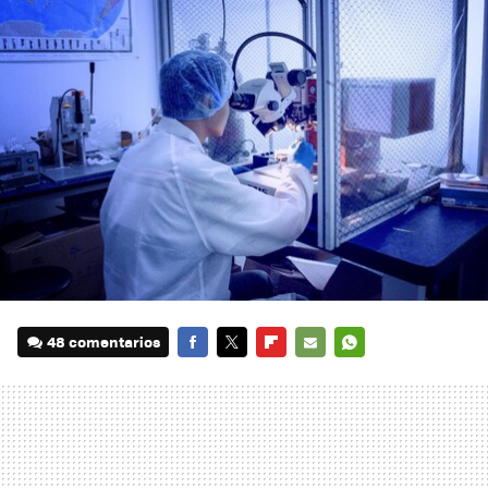
48 comentarios
FACEBOOK
TWITTER
FLIPBOARD
E-
WHATSAPP
MAIL