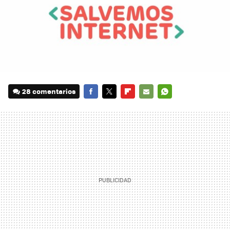
28 comentarios
FACEBOOK
TWITTER
FLIPBOARD
E-
WHATSAPP
MAIL