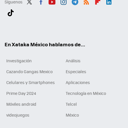
Síguenos
Twit
Fac
You
Inst
Tele
RSS
Flip
Link
ter
ebo
tub
agr
gra
boa
edI
Tikt
ok
e
am
m
rd
n
ok
En Xataka México hablamos de...
Investigación
Análisis
Cazando Gangas Mexico
Especiales
Celulares y Smartphones
Aplicaciones
Prime Day 2024
Tecnología en México
Móviles android
Telcel
videojuegos
México