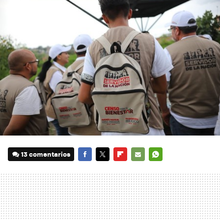
13 comentarios
FACEBOOK
TWITTER
FLIPBOARD
E-
WHATSAPP
MAIL