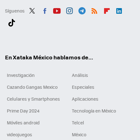
Síguenos
Twit
Fac
You
Inst
Tele
RSS
Flip
Link
ter
ebo
tub
agr
gra
boa
edI
Tikt
ok
e
am
m
rd
n
ok
En Xataka México hablamos de...
Investigación
Análisis
Cazando Gangas Mexico
Especiales
Celulares y Smartphones
Aplicaciones
Prime Day 2024
Tecnología en México
Móviles android
Telcel
videojuegos
México