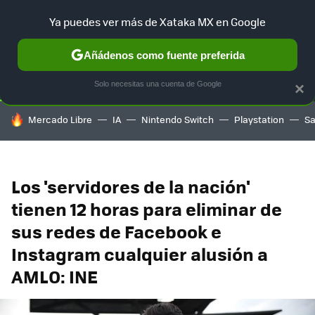
Ya puedes ver más de Xataka MX en Google
SELECCIÓN
GAMING
HOME
AUTO
TERRITORIO SAM
Añádenos como fuente preferida
Solo necesitas una cuenta de Google
×
HOY SE HABLA DE
Mercado Libre
IA
Nintendo Switch
Playstation
S
Los 'servidores de la nación'
tienen 12 horas para eliminar de
sus redes de Facebook e
Instagram cualquier alusión a
AMLO: INE