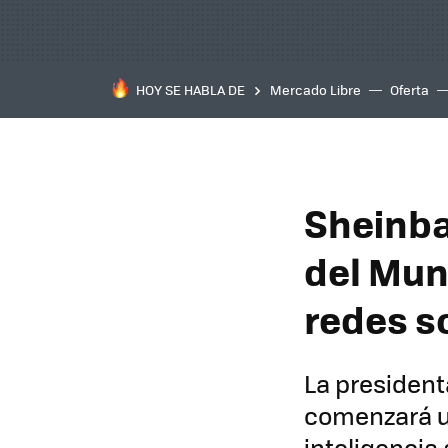
HOY SE HABLA DE
Mercado Libre
Oferta
Sheinba
del Mund
redes s
La president
comenzará un
inteligencia 