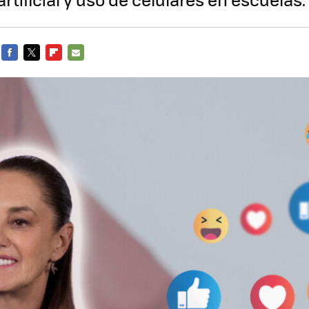
FACEBOOK
TWITTER
FLIPBOARD
E-
MAIL