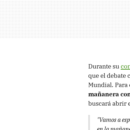
Durante su
con
que el debate c
Mundial. Para 
mañanera como
buscará abrir 
"Vamos a espe
en la mañaner