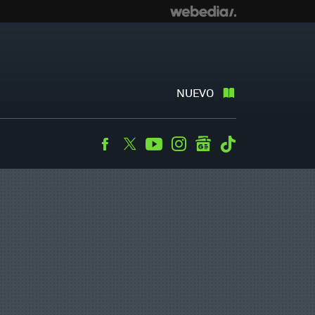
NUEVO
Facebook
Twitter
Youtube
Instagram
googlenews
Tiktok