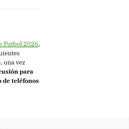
e Futbol 2026
,
guientes
, una vez
cusión para
so de teléfonos