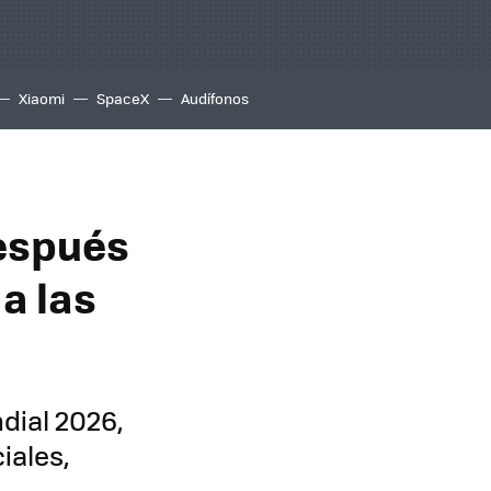
Xiaomi
SpaceX
Audífonos
espués
 a las
dial 2026,
iales,