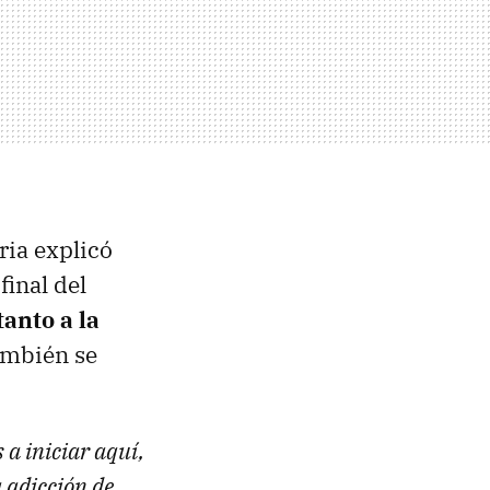
ria explicó
final del
tanto a la
ambién se
 a iniciar aquí,
 adicción de