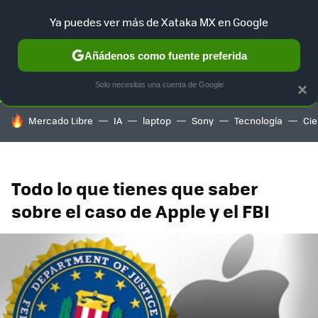
Ya puedes ver más de Xataka MX en Google
SELECCIÓN
GAMING
HOME
AUTO
TERRITORIO SAM
Añádenos como fuente preferida
Solo necesitas una cuenta de Google
×
HOY SE HABLA DE
Mercado Libre
IA
laptop
Sony
Tecnología
Cie
Todo lo que tienes que saber
sobre el caso de Apple y el FBI