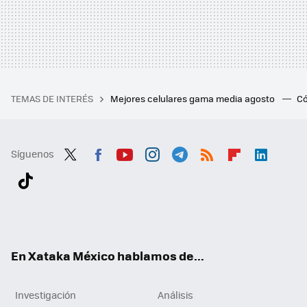
TEMAS DE INTERÉS
Mejores celulares gama media agosto
Có
Síguenos
Twit
Fac
You
Inst
Tele
RSS
Flip
Link
ter
ebo
tub
agr
gra
boa
edI
Tikt
ok
e
am
m
rd
n
ok
En Xataka México hablamos de...
Investigación
Análisis