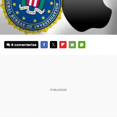
6 comentarios
FACEBOOK
TWITTER
FLIPBOARD
E-
WHATSAPP
MAIL