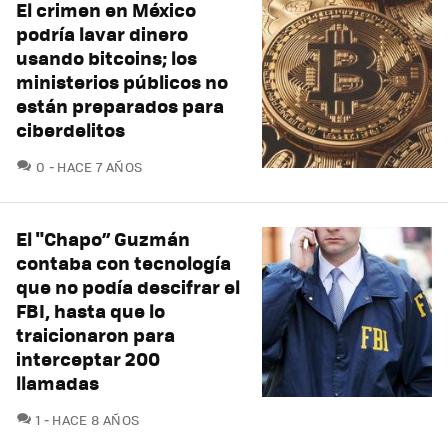
El crimen en México
podría lavar dinero
usando bitcoins; los
ministerios públicos no
están preparados para
ciberdelitos
COMENTARIOS
0
HACE 7 AÑOS
El "Chapo” Guzmán
contaba con tecnología
que no podía descifrar el
FBI, hasta que lo
traicionaron para
interceptar 200
llamadas
COMENTARIOS
1
HACE 8 AÑOS