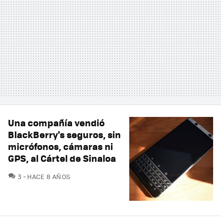
Una compañía vendió
BlackBerry's seguros, sin
micrófonos, cámaras ni
GPS, al Cártel de Sinaloa
COMENTARIOS
3
HACE 8 AÑOS