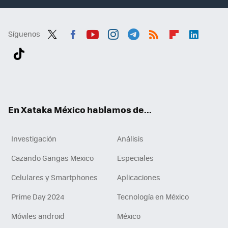
Síguenos
Twit
Fac
You
Inst
Tele
RSS
Flip
Link
ter
ebo
tub
agr
gra
boa
edI
Tikt
ok
e
am
m
rd
n
ok
En Xataka México hablamos de...
Investigación
Análisis
Cazando Gangas Mexico
Especiales
Celulares y Smartphones
Aplicaciones
Prime Day 2024
Tecnología en México
Móviles android
México