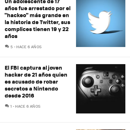
Un adolescente de 17
años fue arrestado por el
"hackeo" más grande en
la historia de Twitter, sus
complices tienen 19 y 22
años
COMENTARIOS
5
HACE 6 AÑOS
El FBI captura al joven
hacker de 21 años quien
es acusado de robar
secretos a Nintendo
desde 2016
COMENTARIOS
1
HACE 6 AÑOS