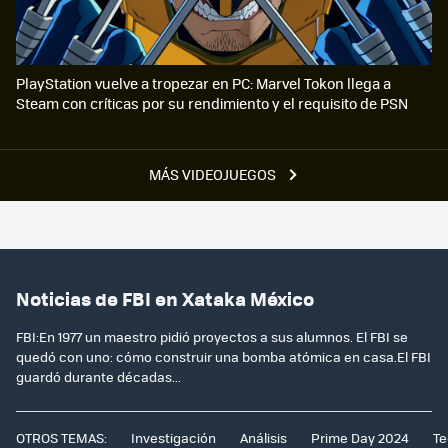
PlayStation vuelve a tropezar en PC: Marvel Tokon llega a
Steam con críticas por su rendimiento y el requisito de PSN
MÁS VIDEOJUEGOS
Noticias de FBI en Xataka México
FBI:En 1977 un maestro pidió proyectos a sus alumnos. El FBI se
quedó con uno: cómo construir una bomba atómica en casa.El FBI
guardó durante décadas...
OTROS TEMAS:
Investigación
Análisis
Prime Day 2024
Te