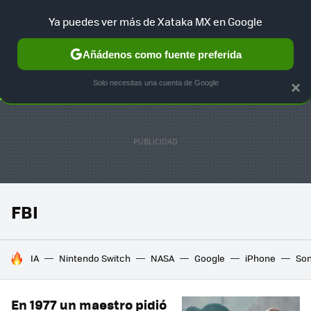
Ya puedes ver más de Xataka MX en Google
SELECCIÓN
GAMING
HOME
AUTO
TERRITORIO SAM
Añádenos como fuente preferida
Solo necesitas una cuenta de Google
×
FBI
HOY SE HABLA DE
IA
Nintendo Switch
NASA
Google
iPhone
So
En 1977 un maestro pidió