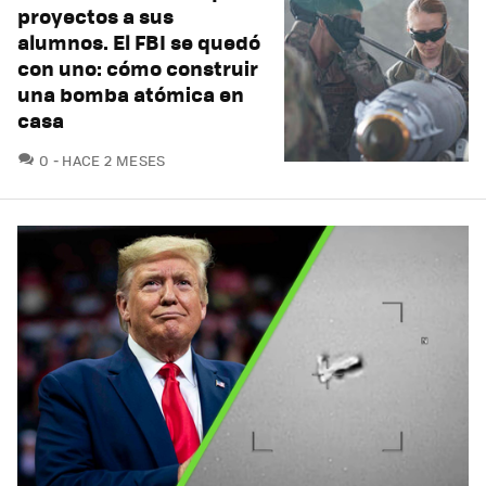
proyectos a sus
alumnos. El FBI se quedó
con uno: cómo construir
una bomba atómica en
casa
COMENTARIOS
0
HACE 2 MESES