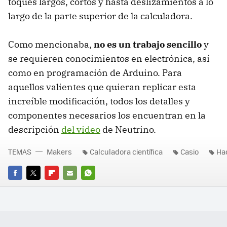
toques largos, cortos y hasta deslizamientos a lo
largo de la parte superior de la calculadora.
Como mencionaba,
no es un trabajo sencillo
y
se requieren conocimientos en electrónica, así
como en programación de Arduino. Para
aquellos valientes que quieran replicar esta
increíble modificación, todos los detalles y
componentes necesarios los encuentran en la
descripción
del video
de Neutrino.
TEMAS
Makers
Calculadora científica
Casio
Ha
FACEBOOK
TWITTER
FLIPBOARD
E-
WHATSAPP
MAIL