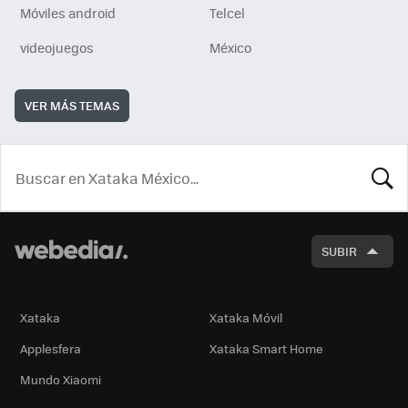
Móviles android
Telcel
videojuegos
México
VER MÁS TEMAS
BUSCA
SUBIR
Xataka
Xataka Móvil
Applesfera
Xataka Smart Home
Mundo Xiaomi