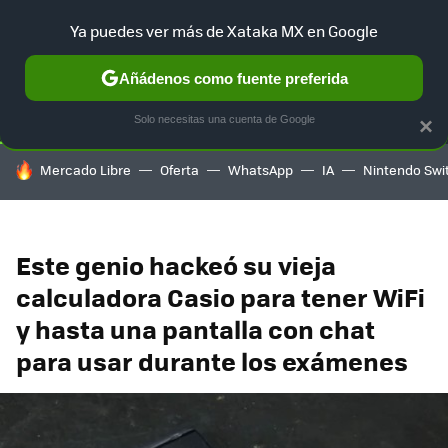
Ya puedes ver más de Xataka MX en Google
SELECCIÓN
GAMING
HOME
AUTO
TERRITORIO SAM
Añádenos como fuente preferida
Solo necesitas una cuenta de Google
×
HOY SE HABLA DE
Mercado Libre
Oferta
WhatsApp
IA
Nintendo Swi
Este genio hackeó su vieja
calculadora Casio para tener WiFi
y hasta una pantalla con chat
para usar durante los exámenes