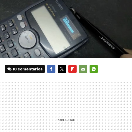
10 comentarios
FACEBOOK
TWITTER
FLIPBOARD
E-
WHATSAPP
MAIL