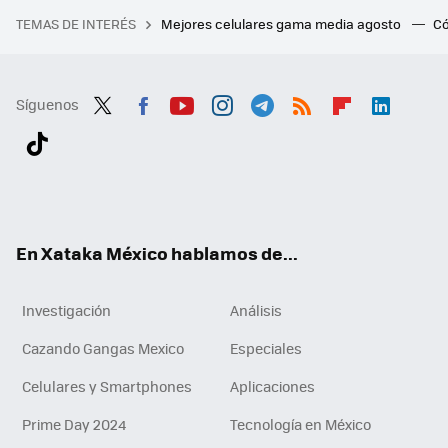
TEMAS DE INTERÉS
Mejores celulares gama media agosto
Có
Síguenos
Twit
Fac
You
Inst
Tele
RSS
Flip
Link
ter
ebo
tub
agr
gra
boa
edI
Tikt
ok
e
am
m
rd
n
ok
En Xataka México hablamos de...
Investigación
Análisis
Cazando Gangas Mexico
Especiales
Celulares y Smartphones
Aplicaciones
Prime Day 2024
Tecnología en México